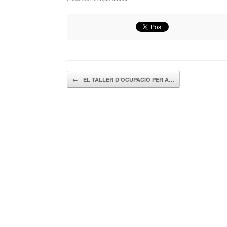
Navegador de artículos
←
EL TALLER D’OCUPACIÓ PER A…