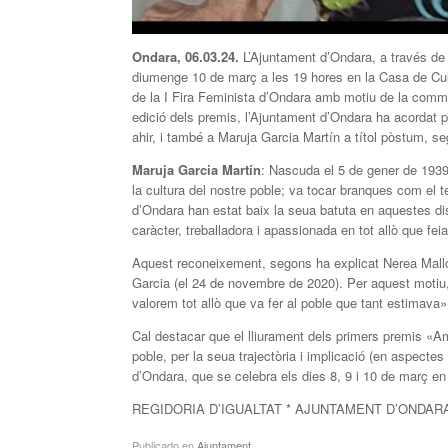
Ondara, 06.03.24.
L’Ajuntament d’Ondara, a través de l
diumenge 10 de març a les 19 hores en la Casa de Cu
de la I Fira Feminista d’Ondara amb motiu de la comm
edició dels premis, l’Ajuntament d’Ondara ha acordat 
ahir, i també a Maruja Garcia Martín a títol pòstum, s
Maruja Garcia Martín
: Nascuda el 5 de gener de 1939
la cultura del nostre poble; va tocar branques com el tea
d’Ondara han estat baix la seua batuta en aquestes di
caràcter, treballadora i apassionada en tot allò que feia
Aquest reconeixement, segons ha explicat Nerea Malloll
Garcia (el 24 de novembre de 2020). Per aquest motiu, 
valorem tot allò que va fer al poble que tant estimava»
Cal destacar que el lliurament dels primers premis «A
poble, per la seua trajectòria i implicació (en aspectes 
d’Ondara, que se celebra els dies 8, 9 i 10 de març en
REGIDORIA D’IGUALTAT * AJUNTAMENT D’ONDAR
Publicado en
Ajuntament
.