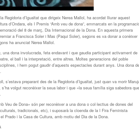
a Regidoria d’Igualtat que dirigeix Nerea Mallol, ha acordat lliurar aquest
ltura d’Ondara, els I Premis “Amb veu de dona”, emmarcats en la programaci
emoració del 8 de març, Dia Internacional de la Dona. En aquesta primera
premiar a Francisca Soler i Mas (Paqui Soler), segons es va donar a conèixer
egons ha anunciat Nerea Mallol.
, una dona involucrada, feta endavant i que gaudia participant activament de
tre, el ball i la interpretació, entre altres. Moltes generacions del poble
sciplines, i hem pogut gaudir d’aquests espectacles durant anys. Una dona d
.
, s’estava preparant des de la Regidoria d’Igualtat, just quan va morir Maruj
s’ha volgut reconèixer la seua labor i que «la seua família siga sabedora qu
.
mb Veu de Dona» són per reconèixer a una dona o col·lectius de dones del
culturals, tradicionals, etc), i suposarà la cloenda de la I Fira Feminista
 el Prado i la Casa de Cultura, amb motiu del Dia de la Dona.
A