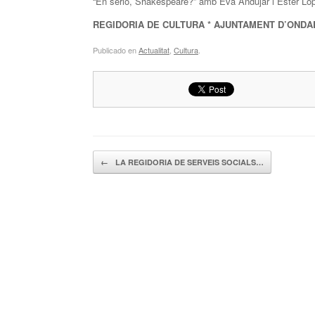
“En serio, Shakespeare?” amb Eva Andújar i Ester Ló
REGIDORIA DE CULTURA * AJUNTAMENT D’ONDA
Publicado en
Actualitat
,
Cultura
.
Navegador de artículos
←
LA REGIDORIA DE SERVEIS SOCIALS…