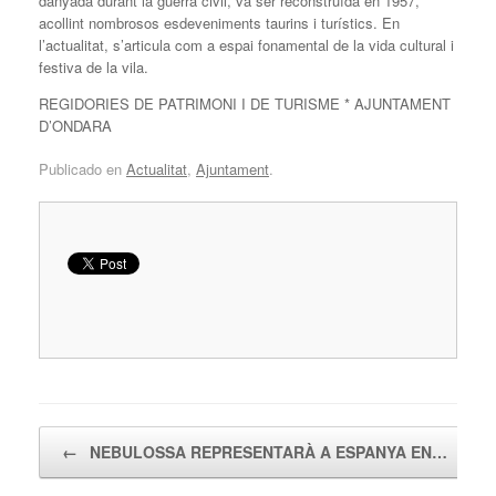
danyada durant la guerra civil, va ser reconstruïda en 1957,
acollint nombrosos esdeveniments taurins i turístics. En
l’actualitat, s’articula com a espai fonamental de la vida cultural i
festiva de la vila.
REGIDORIES DE PATRIMONI I DE TURISME * AJUNTAMENT
D’ONDARA
Publicado en
Actualitat
,
Ajuntament
.
Navegador de artículos
←
NEBULOSSA REPRESENTARÀ A ESPANYA EN…