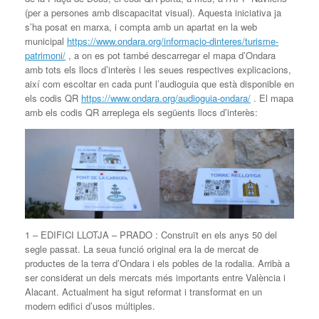
(per a persones amb discapacitat visual). Aquesta iniciativa ja
s’ha posat en marxa, i compta amb un apartat en la web
municipal
https://www.ondara.org/informacio-dinteres/turisme-
patrimoni/
, a on es pot també descarregar el mapa d’Ondara
amb tots els llocs d’interès i les seues respectives explicacions,
així com escoltar en cada punt l’audioguia que està disponible en
els codis QR
https://www.ondara.org/audioguia-ondara/
. El mapa
amb els codis QR arreplega els següents llocs d’interès:
1 – EDIFICI LLOTJA – PRADO : Construït en els anys 50 del
segle passat. La seua funció original era la de mercat de
productes de la terra d’Ondara i els pobles de la rodalia. Arribà a
ser considerat un dels mercats més importants entre València i
Alacant. Actualment ha sigut reformat i transformat en un
modern edifici d’usos múltiples.