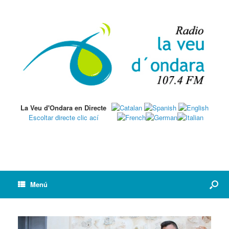
La Veu d'Ondara en Directe
Escoltar directe clic ací
Menú