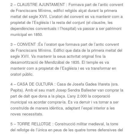
2 – CLAUSTRE AJUNTAMENT : Formava part de l’antic convent
de Franciscans Mínims, edifici religiós alçat durant la primera
meitat del segle XVII. L’oratori del convent es va mantenir com a
propietat de l’Església i la resta del conjunt (el claustre, les
dependències conventuals i l’hospital) va passar a ser patrimoni
municipal en 1850.
3 – CONVENT :És l’oratori que formava part de l’antic convent
de Franciscans Mínims. Edifici que data de la primera meitat del
segle XVII. Va mantenir la seua activitat original fins la
desamortització de Mendizábal de 1835. El temple es va
mantenir com a propietat de l’Església i es va transformar en
oratori públic.
4 – CASA DE CULTURA : Casa de Josefa Gadea Iñareta (sra.
Pepita). Amb el seu marit Josep Sendra Ballester van comprar la
part de dalt que dona a la plaça. L’any 2.000 la corporació
municipal va acordar comprar-la. Es va derruir i va tornar a ser
construïda de manera idèntica, adaptant l’espai interior a les
noves necessitats.
5 – TORRE RELLOTGE : Construcció militar medieval, la torre
del rellotge és l’única en peus de les quatre torres defensives del