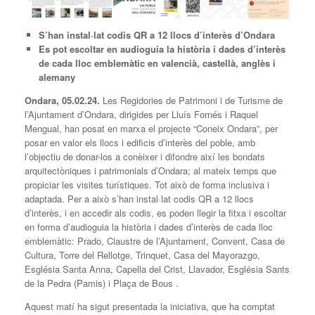
S’han instal·lat codis QR a 12 llocs d’interès d’Ondara
Es pot escoltar en audioguia la història i dades d’interès
de cada lloc emblemàtic
en valencià, castellà, anglès i
alemany
Ondara, 05.02.24.
Les Regidories de Patrimoni i de Turisme de
l’Ajuntament d’Ondara, dirigides per Lluís Fornés i Raquel
Mengual, han posat en marxa el projecte “Coneix Ondara”, per
posar en valor els llocs i edificis d’interès del poble, amb
l’objectiu de donar-los a conèixer i difondre així les bondats
arquitectòniques i patrimonials d’Ondara; al mateix temps que
propiciar les visites turístiques. Tot això de forma inclusiva i
adaptada. Per a això s’han instal·lat codis QR a 12 llocs
d’interès, i en accedir als codis, es poden llegir la fitxa i escoltar
en forma d’audioguia la història i dades d’interès de cada lloc
emblemàtic: Prado, Claustre de l’Ajuntament, Convent, Casa de
Cultura, Torre del Rellotge, Trinquet, Casa del Mayorazgo,
Església Santa Anna, Capella del Crist, Llavador, Església Sants
de la Pedra (Pamis) i Plaça de Bous .
Aquest matí ha sigut presentada la iniciativa, que ha comptat