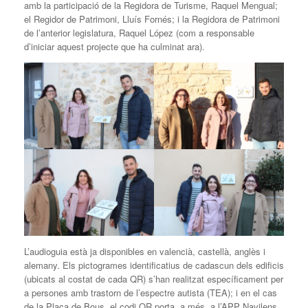
amb la participació de la Regidora de Turisme, Raquel Mengual;
el Regidor de Patrimoni, Lluís Fornés; i la Regidora de Patrimoni
de l’anterior legislatura, Raquel López (com a responsable
d’iniciar aquest projecte que ha culminat ara).
L’audioguia està ja disponibles en valencià, castellà, anglès i
alemany. Els pictogrames identificatius de cadascun dels edificis
(ubicats al costat de cada QR) s’han realitzat específicament per
a persones amb trastorn de l’espectre autista (TEA); i en el cas
de la Plaça de Bous, el codi QR porta, a més, a l’APP Navilens