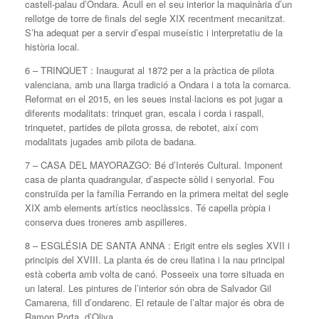
castell-palau d’Ondara. Acull en el seu interior la maquinària d’un
rellotge de torre de finals del segle XIX recentment mecanitzat.
S’ha adequat per a servir d’espai museístic i interpretatiu de la
història local.
6 – TRINQUET : Inaugurat al 1872 per a la pràctica de pilota
valenciana, amb una llarga tradició a Ondara i a tota la comarca.
Reformat en el 2015, en les seues instal·lacions es pot jugar a
diferents modalitats: trinquet gran, escala i corda i raspall,
trinquetet, partides de pilota grossa, de rebotet, així com
modalitats jugades amb pilota de badana.
7 – CASA DEL MAYORAZGO: Bé d’Interés Cultural. Imponent
casa de planta quadrangular, d’aspecte sòlid i senyorial. Fou
construïda per la família Ferrando en la primera meitat del segle
XIX amb elements artístics neoclàssics. Té capella pròpia i
conserva dues troneres amb aspilleres.
8 – ESGLÉSIA DE SANTA ANNA : Erigit entre els segles XVII i
principis del XVIII. La planta és de creu llatina i la nau principal
està coberta amb volta de canó. Posseeix una torre situada en
un lateral. Les pintures de l’interior són obra de Salvador Gil
Camarena, fill d’ondarenc. El retaule de l’altar major és obra de
Ramon Porta, d’Oliva.