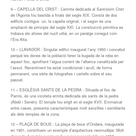
9 – CAPELLA DEL CRIST : L’ermita dedicada al Santíssim Crist
de l’Agonia fou bastida a finals del segle XIX. Consta de dos
edificis contigus: un, la capella original, i el segon és una
ampliació de principis del segle XXI. La construcció primitiva es
trobava als afores del nucli urbà, en un paratge conegut com
l’Era Alta.
10 – LLAVADOR : Singular edifici inaugurat l’any 1950 i concebut
perquè les dones de la població feren la bugada de la roba en
aquest lloc, aprofitant l’aigua corrent de l’alberca canalitzada per
l’assut. Recentment ha estat condicionat i acull, de forma
permanent, una sèrie de fotografies i cartells sobre el seu
passat.
11 – ESGLÉSIA SANTS DE LA PEDRA : Situada al lloc de
Pamis, és una xicoteta ermita dedicada als sants de la pedra
(Abdó i Senén). El temple fou erigit en el segle XVII. Emmarcat
entre cases, presenta característiques molt senzilles i semblants
als dels temples de la zona.
12 – PLAÇA DE BOUS : La plaça de bous d’Ondara, inaugurada
en 1901, constitueix un exemple d’arquitectura neomudèjar. Molt