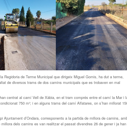
 la Regidoria de Terme Municipal que dirigeix Miguel Gomis, ha dut a terme,
asfaltat de diversos trams de dos camins municipals que es trobaven en mal
’han centrat al camí Vell de Xàbia, en el tram comprés entre el camí la Mar i l
ondicionat 750 m²; i en alguns trams del camí Alfatares, on s’han millorat 15
pi Ajuntament d’Ondara, corresponents a la partida de millora de camins, am
 millora dels camins es van realitzar el passat divendres 26 de gener i ja han