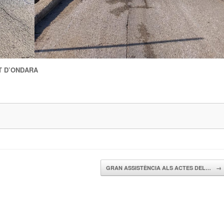
T D’ONDARA
GRAN ASSISTÈNCIA ALS ACTES DEL…
→