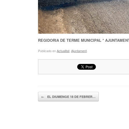
REGIDORIA DE TERME MUNICIPAL * AJUNTAMEN
Publicado en
Actualitat
,
Ajuntament
.
Navegador de artículos
←
EL DIUMENGE 18 DE FEBRER…