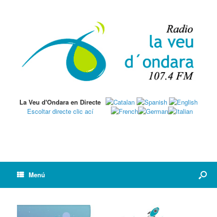
La Veu d'Ondara en Directe
Escoltar directe clic ací
Menú