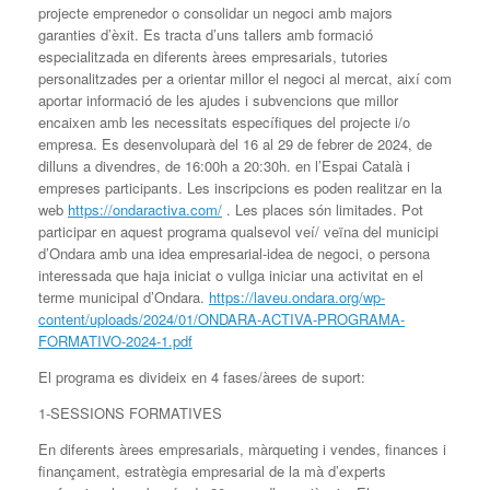
projecte emprenedor o consolidar un negoci amb majors
garanties d’èxit. Es tracta d’uns tallers amb formació
especialitzada en diferents àrees empresarials, tutories
personalitzades per a orientar millor el negoci al mercat, així com
aportar informació de les ajudes i subvencions que millor
encaixen amb les necessitats específiques del projecte i/o
empresa. Es desenvoluparà del 16 al 29 de febrer de 2024, de
dilluns a divendres, de 16:00h a 20:30h. en l’Espai Català i
empreses participants. Les inscripcions es poden realitzar en la
web
https://ondaractiva.com/
. Les places són limitades. Pot
participar en aquest programa qualsevol veí/ veïna del municipi
d’Ondara amb una idea empresarial-idea de negoci, o persona
interessada que haja iniciat o vullga iniciar una activitat en el
terme municipal d’Ondara.
https://laveu.ondara.org/wp-
content/uploads/2024/01/ONDARA-ACTIVA-PROGRAMA-
FORMATIVO-2024-1.pdf
El programa es divideix en 4 fases/àrees de suport:
1-SESSIONS FORMATIVES
En diferents àrees empresarials, màrqueting i vendes, finances i
finançament, estratègia empresarial de la mà d’experts