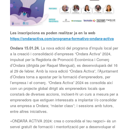
Les
inscripcions
es poden
realitzar ja en la web
https://ondaractiva.com/programa-formativo-ondara-activa
Ondara
15
.01.
24
.
La nova edició del programa d’impuls local per
a la creació i consolidació d’empreses “Ondara Activa” 2024,
impulsat per la Regidoria de Promoció Econòmica i Comerç
d’Ondara (dirigida per Raquel Mengual), es desenvoluparà del 16
al 29 de febrer. Amb la nova edició “Ondara Activa”, l’Ajuntament
d’Ondara torna a apostar per la formació d’emprenedors, per
l’empresa i el comerç. “Ondara Activa” 2024 es consolida així
com un projecte global dirigit als emprenedors locals que
constarà de diverses accions, incloent-hi un curs a mesura per a
emprenedors que estiguen interessats a implantar i/o consolidar
una empresa a Ondara; “màster class”; i sessions amb tutors,
entre altres iniciatives.
«ONDARA ACTIVA 2024: crea o consolida el teu negoci» és un
servei gratuït de formació i mentorització per a desenvolupar el