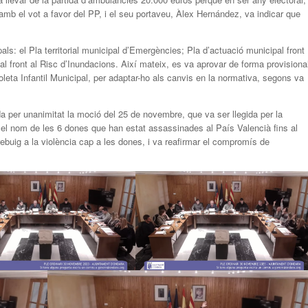
mb el vot a favor del PP, i el seu portaveu, Àlex Hernández, va indicar que
als: el Pla territorial municipal d’Emergències; Pla d’actuació municipal front
pal front al Risc d’Inundacions. Així mateix, es va aprovar de forma provisiona
leta Infantil Municipal, per adaptar-ho als canvis en la normativa, segons va
a per unanimitat la moció del 25 de novembre, que va ser llegida per la
t el nom de les 6 dones que han estat assassinades al País Valencià fins al
 rebuig a la violència cap a les dones, i va reafirmar el compromís de