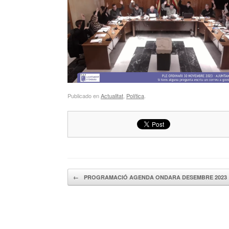
Publicado en
Actualitat
,
Política
.
Navegador de artículos
←
PROGRAMACIÓ AGENDA ONDARA DESEMBRE 2023