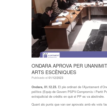
ONDARA APROVA PER UNANIMITA
ARTS ESCÈNIQUES
Publicado el
01/12/2023
Ondara, 01.12.23.
El ple ordinari de l’Ajuntament d’On
polítics (Equip de Govern PSPV-Compromís i Partit Popu
extrajudicial de crèdits en què el PP es va abstindre.
Quant als punts que van ser aprovats amb els vots fav