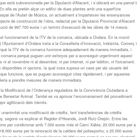
ue està subvencionada per la Diputació d’Alacant, i s’ubicarà en una parcel·l
n ella es pretén alçar un edifici de dues plantes amb una superfície
’espai de l’Aulari de Música, on actualment s’imparteixen les ensenyances
jecte de construcció de l’obra, redactat per la Diputació Provincial d’Alacant
ció de 997.700 euros i un termini d’execució de les obres de 14 mesos.
 el funcionament de la ITV de la comarca, ubicada a Ondara. En la moció
 l’Ajuntament d’Ondara insta a la Conselleria d’Innovació, Indústria, Comerç i
erquè la ITV de la comarca funcione adequadament de manera immediata, i
la comarca perquè puguen unir esforços per a aconseguir urgentment aquest
 ni al novembre ni al desembre; ni per internet, ni per telèfon, ni físicament.
disponibles ni opcions, la qual cosa suposa un caos per als usuaris del
que funcione, que es puguen aconseguir cites ràpidament, i per aquestes
elleria a prendre mesures de manera immediata.
r la Modificació de l’Ordenança reguladora de la Convivència Ciutadana a
ei de Benestar Animal. També es va aprovar l’encomanament del procediment
r agilització dels tràmits.
 unanimitat una modificació de crèdits, fent transferències de crèdits
any, segons va explicar el Regidor d’Hisenda, Jordi Ruíz-Orejón. Entre les
amins per condicionar amb 7.000 euros més el Camí Xàbia; 20.000 euros per a
18.000 euros per la renovació de la caldera del poliesportiu; o 25.000 euros
 llevar de la partida d’ambulàncies 20.000 euros perquè en ser any electoral,