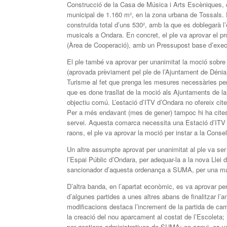
Construcció de la Casa de Música i Arts Escèniques, q
municipal de 1.160 m², en la zona urbana de Tossals. E
construïda total d’uns 530², amb la que es doblegarà l
musicals a Ondara. En concret, el ple va aprovar el pro
(Àrea de Cooperació), amb un Pressupost base d’execu
El ple també va aprovar per unanimitat la moció sobre
(aprovada prèviament pel ple de l’Ajuntament de Dénia)
Turisme al fet que prenga les mesures necessàries p
que es done trasllat de la moció als Ajuntaments de 
objectiu comú. L’estació d’ITV d’Ondara no ofereix cites
Per a més endavant (mes de gener) tampoc hi ha cites 
servei. Aquesta comarca necessita una Estació d’ITV 
raons, el ple va aprovar la moció per instar a la Cons
Un altre assumpte aprovat per unanimitat al ple va se
l’Espai Públic d’Ondara, per adequar-la a la nova Ll
sancionador d’aquesta ordenança a SUMA, per una majo
D’altra banda, en l’apartat econòmic, es va aprovar per
d’algunes partides a unes altres abans de finalitzar l’
modificacions destaca l’increment de la partida de c
la creació del nou aparcament al costat de l’Escoleta; 
per gestions administratives de SUMA; en canvi, es va