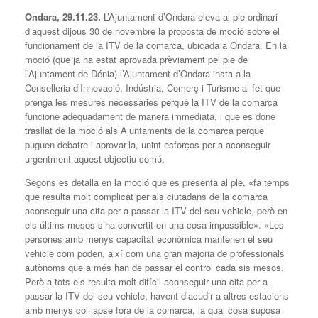
Ondara, 29.11.23.
L’Ajuntament d’Ondara eleva al ple ordinari
d’aquest dijous 30 de novembre la proposta de moció sobre el
funcionament de la ITV de la comarca, ubicada a Ondara. En la
moció (que ja ha estat aprovada prèviament pel ple de
l’Ajuntament de Dénia) l’Ajuntament d’Ondara insta a la
Conselleria d’Innovació, Indústria, Comerç i Turisme al fet que
prenga les mesures necessàries perquè la ITV de la comarca
funcione adequadament de manera immediata, i que es done
trasllat de la moció als Ajuntaments de la comarca perquè
puguen debatre i aprovar-la, unint esforços per a aconseguir
urgentment aquest objectiu comú.
Segons es detalla en la moció que es presenta al ple, «fa temps
que resulta molt complicat per als ciutadans de la comarca
aconseguir una cita per a passar la ITV del seu vehicle, però en
els últims mesos s’ha convertit en una cosa impossible». «Les
persones amb menys capacitat econòmica mantenen el seu
vehicle com poden, així com una gran majoria de professionals
autònoms que a més han de passar el control cada sis mesos.
Però a tots els resulta molt difícil aconseguir una cita per a
passar la ITV del seu vehicle, havent d’acudir a altres estacions
amb menys col·lapse fora de la comarca, la qual cosa suposa