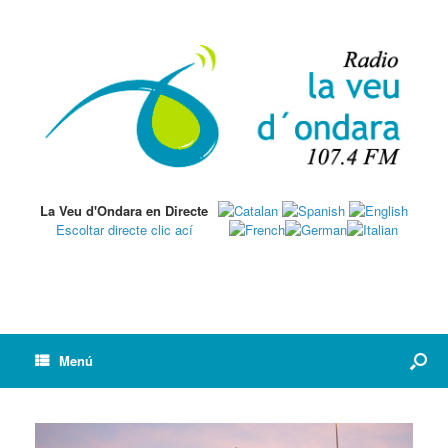
La Veu d'Ondara en Directe
Escoltar directe clic ací
Menú