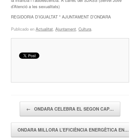
la infància i l’adolescència. A càrrec del SJASS (Servei Jove
d’Atenció a les sexualitats)
REGIDORIA D’IGUALTAT * AJUNTAMENT D’ONDARA
Publicado en
Actualitat
,
Ajuntament
,
Cultura
.
Navegador de artículos
←
ONDARA CELEBRA EL SEGON CAP…
ONDARA MILLORA L’EFICIÈNCIA ENERGÈTICA EN…
→