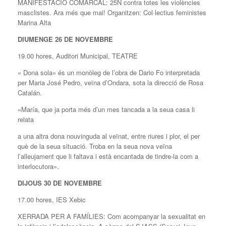
MANIFESTACIÓ COMARCAL: 25N contra totes les violències
masclistes. Ara més que mai! Organitzen: Col·lectius feministes
Marina Alta
DIUMENGE 26 DE NOVEMBRE
19.00 hores, Auditori Municipal, TEATRE
« Dona sola» és un monòleg de l’obra de Dario Fo interpretada
per Maria José Pedro, veïna d’Ondara, sota la direcció de Rosa
Catalán.
«María, que ja porta més d’un mes tancada a la seua casa li
relata
a una altra dona nouvinguda al veïnat, entre riures i plor, el per
què de la seua situació. Troba en la seua nova veïna
l’alleujament que li faltava i està encantada de tindre-la com a
interlocutora».
DIJOUS 30
DE NOVEMBRE
17.00 hores, IES Xebic
XERRADA PER A FAMÍLIES: Com acompanyar la sexualitat en