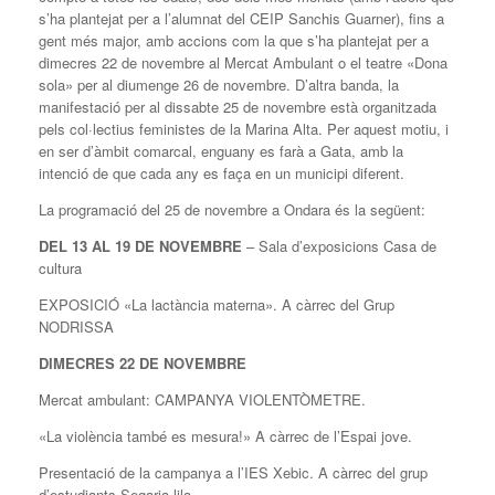
s’ha plantejat per a l’alumnat del CEIP Sanchis Guarner), fins a
gent més major, amb accions com la que s’ha plantejat per a
dimecres 22 de novembre al Mercat Ambulant o el teatre «Dona
sola» per al diumenge 26 de novembre. D’altra banda, la
manifestació per al dissabte 25 de novembre està organitzada
pels col·lectius feministes de la Marina Alta. Per aquest motiu, i
en ser d’àmbit comarcal, enguany es farà a Gata, amb la
intenció de que cada any es faça en un municipi diferent.
La programació del 25 de novembre a Ondara és la següent:
DEL 13 AL 19 DE NOVEMBRE
– Sala d’exposicions Casa de
cultura
EXPOSICIÓ «La lactància materna». A càrrec del Grup
NODRISSA
DIMECRES 22 DE NOVEMBRE
Mercat ambulant: CAMPANYA VIOLENTÒMETRE.
«La violència també es mesura!» A càrrec de l’Espai jove.
Presentació de la campanya a l’IES Xebic. A càrrec del grup
d’estudiants Segaria lila.