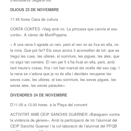
DIJOUS 23 DE NOVEMBRE
17.45 hores Casa de cultura
CONTA CONTES «Vaig amb mi. La princesa que canvia el seu
conte». A càrrec de MoniPoppins.
« A una nena li agrada un nen, però el nen no es fixa en ella, no
la mira. Què pot fer? Els seus amics li aconsellen de tot: que es
tregui les cues, les ulleres, el somriure, les pigues, les ales, que
no sigui tan xerraire. El nen per fi s’ha fixat en ella, però, amb
tant treure’s coses, fins i tot han marxat els ocells del seu cap. I
la nena se n’adona que ja no és ella i decideix recuperar les
seves cues, les ulleres, el seu somriure, les seves pigues, les
seves ales, les seves paraules».
DIVENDRES 24 DE NOVEMBRE
D’11.00 a 13.00 hores, a la Plaça del convent
ACTIVITAT AMB CEIP SANCHIS GUARNER «Bateguem contra
la violència de gènere». Amb la participació de tot l’alumnat del
CEIP Sanchis Guarner i la col·laboració de l’alumnat del PFQB