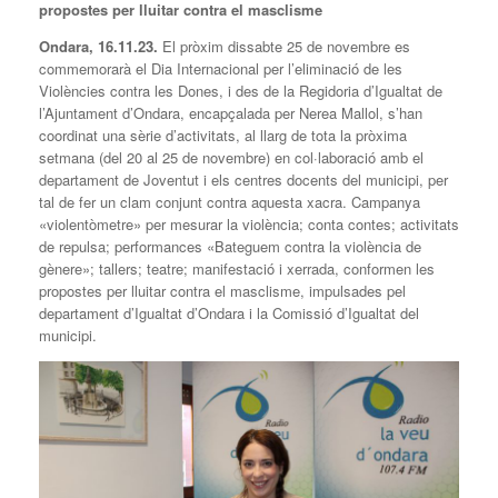
propostes per lluitar contra el masclisme
Ondara, 16.11.23.
El pròxim dissabte 25 de novembre es
commemorarà el Dia Internacional per l’eliminació de les
Violències contra les Dones, i des de la Regidoria d’Igualtat de
l’Ajuntament d’Ondara, encapçalada per Nerea Mallol, s’han
coordinat una sèrie d’activitats, al llarg de tota la pròxima
setmana (del 20 al 25 de novembre) en col·laboració amb el
departament de Joventut i els centres docents del municipi, per
tal de fer un clam conjunt contra aquesta xacra. Campanya
«violentòmetre» per mesurar la violència; conta contes; activitats
de repulsa; performances «Bateguem contra la violència de
gènere»; tallers; teatre; manifestació i xerrada, conformen les
propostes per lluitar contra el masclisme, impulsades pel
departament d’Igualtat d’Ondara i la Comissió d’Igualtat del
municipi.