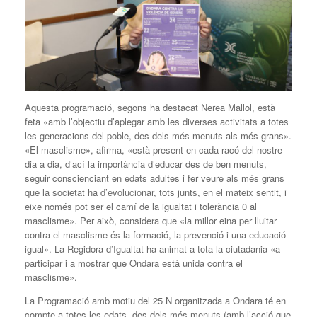
Aquesta programació, segons ha destacat Nerea Mallol, està
feta «amb l’objectiu d’aplegar amb les diverses activitats a totes
les generacions del poble, des dels més menuts als més grans».
«El masclisme», afirma, «està present en cada racó del nostre
dia a dia, d’ací la importància d’educar des de ben menuts,
seguir conscienciant en edats adultes i fer veure als més grans
que la societat ha d’evolucionar, tots junts, en el mateix sentit, i
eixe només pot ser el camí de la igualtat i tolerància 0 al
masclisme». Per això, considera que «la millor eina per lluitar
contra el masclisme és la formació, la prevenció i una educació
igual». La Regidora d’Igualtat ha animat a tota la ciutadania «a
participar i a mostrar que Ondara està unida contra el
masclisme».
La Programació amb motiu del 25 N organitzada a Ondara té en
compte a totes les edats, des dels més menuts (amb l’acció que