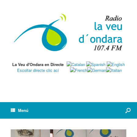
La Veu d'Ondara en Directe
Escoltar directe clic ací
Menú