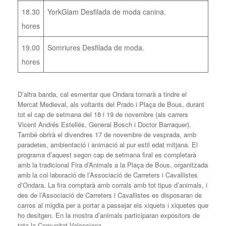
18.30
YorkGlam Desfilada de moda canina.
hores
19.00
Somriures Desfilada de moda.
hores
D’altra banda, cal esmentar que Ondara tornarà a tindre el
Mercat Medieval, als voltants del Prado i Plaça de Bous, durant
tot el cap de setmana del 18 i 19 de novembre (als carrers
Vicent Andrés Estellés, General Bosch i Doctor Barraquer).
També obrirà el divendres 17 de novembre de vesprada, amb
paradetes, ambientació i animació al pur estil edat mitjana. El
programa d’aquest segon cap de setmana firal es completarà
amb la tradicional Fira d’Animals a la Plaça de Bous, organitzada
amb la col·laboració de l’Associació de Carreters i Cavallistes
d’Ondara. La fira comptarà amb corrals amb tot tipus d’animals, i
des de l’Associació de Carreters i Cavallistes es disposaran de
carros al migdia per a portar a passejar els xiquets i xiquetes que
ho desitgen. En la mostra d’animals participaran expositors de
tota la Comunitat Valenciana.