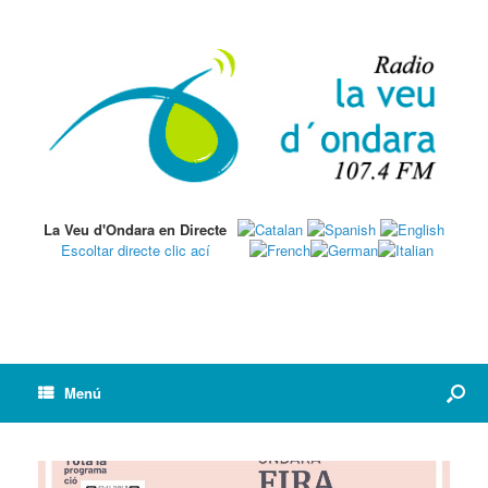
La Veu d'Ondara en Directe
Escoltar directe clic ací
Menú