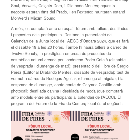
Soul, Vorwerk, Calçats Dora, i Dilatando Mentes; aquests
negocis estaran dins del Prado, i en l’exterior, muntaran estand
MonVerd i Màxim Sound.
A més, es comptarà amb un espai -fòrum amb tallers, desfilades
i propostes dels participants. Destaca la presentació del
Calendari de la Junta local de l’AECC d’Ondara 2024, que es farà
el dissabte 18 a les 20 hores. També hi haurà tallers a càrrec de
Twelve Beauty, la prestigiosa empresa de productes de
cosmètica natural creada per l’ondarenc Pedro Català (dissabte
de vesprada i diumenge de matí); presentació del llibre de Sergio
Pérez (Editorial Dilatando Mentes, dissabte de vesprada); tast de
vermut a càrrec de Bodegas Aguilar, (diumenge al migdia); i la
vesprada de diumenge, conta-conte de Caryana Castillo amb
photocall; desfilada canina i desfilada de moda (que comptarà
amb models entre els participants al calendari de l’AECC). El
programa del Fòrum de la Fira de Comerç local és el següent: