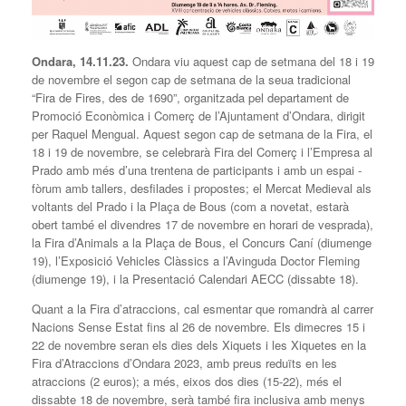
Ondara, 14.11.23.
Ondara viu aquest cap de setmana del 18 i 19
de novembre el segon cap de setmana de la seua tradicional
“Fira de Fires, des de 1690”, organitzada pel departament de
Promoció Econòmica i Comerç de l’Ajuntament d’Ondara, dirigit
per Raquel Mengual. Aquest segon cap de setmana de la Fira, el
18 i 19 de novembre, se celebrarà Fira del Comerç i l’Empresa al
Prado amb més d’una trentena de participants i amb un espai -
fòrum amb tallers, desfilades i propostes; el Mercat Medieval als
voltants del Prado i la Plaça de Bous (com a novetat, estarà
obert també el divendres 17 de novembre en horari de vesprada),
la Fira d’Animals a la Plaça de Bous, el Concurs Caní (diumenge
19), l’Exposició Vehicles Clàssics a l’Avinguda Doctor Fleming
(diumenge 19), i la Presentació Calendari AECC (dissabte 18).
Quant a la Fira d’atraccions, cal esmentar que romandrà al carrer
Nacions Sense Estat fins al 26 de novembre. Els dimecres 15 i
22 de novembre seran els dies dels Xiquets i les Xiquetes en la
Fira d’Atraccions d’Ondara 2023, amb preus reduïts en les
atraccions (2 euros); a més, eixos dos dies (15-22), més el
dissabte 18 de novembre, serà també fira inclusiva amb menys