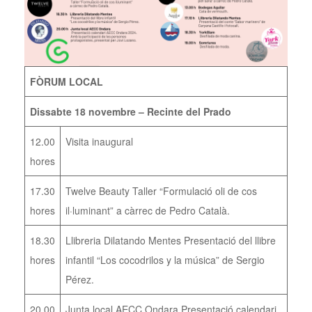
FÒRUM LOCAL
Dissabte 18 novembre – Recinte del Prado
12.00
Visita inaugural
hores
17.30
Twelve Beauty Taller “Formulació oli de cos
hores
il·luminant” a càrrec de Pedro Català.
18.30
Llibreria Dilatando Mentes Presentació del llibre
hores
infantil “Los cocodrilos y la música” de Sergio
Pérez.
20.00
Junta local AECC Ondara Presentació calendari