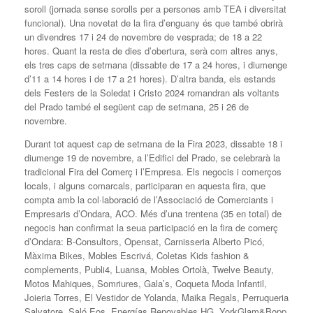
soroll (jornada sense sorolls per a persones amb TEA i diversitat
funcional). Una novetat de la fira d’enguany és que també obrirà
un divendres 17 i 24 de novembre de vesprada; de 18 a 22
hores. Quant la resta de dies d’obertura, serà com altres anys,
els tres caps de setmana (dissabte de 17 a 24 hores, i diumenge
d’11 a 14 hores i de 17 a 21 hores). D’altra banda, els estands
dels Festers de la Soledat i Cristo 2024 romandran als voltants
del Prado també el següent cap de setmana, 25 i 26 de
novembre.
Durant tot aquest cap de setmana de la Fira 2023, dissabte 18 i
diumenge 19 de novembre, a l’Edifici del Prado, se celebrarà la
tradicional Fira del Comerç i l’Empresa. Els negocis i comerços
locals, i alguns comarcals, participaran en aquesta fira, que
compta amb la col·laboració de l’Associació de Comerciants i
Empresaris d’Ondara, ACO. Més d’una trentena (35 en total) de
negocis han confirmat la seua participació en la fira de comerç
d’Ondara: B-Consultors, Opensat, Carnisseria Alberto Picó,
Màxima Bikes, Mobles Escrivá, Coletas Kids fashion &
complements, Publi4, Luansa, Mobles Ortolà, Twelve Beauty,
Motos Mahiques, Somriures, Gala’s, Coqueta Moda Infantil,
Joieria Torres, El Vestidor de Yolanda, Maika Regals, Perruqueria
Salvatore, Saló Eos, Energías Renovables HG, YorkGlam&Bopp