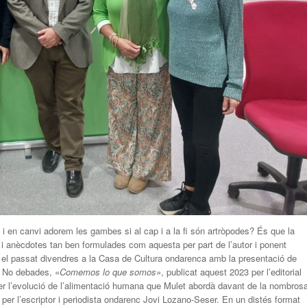
i en canvi adorem les gambes si al cap i a la fi són artròpodes? És que la
s i anècdotes tan ben formulades com aquesta per part de l’autor i ponent
 el passat divendres a la Casa de Cultura ondarenca amb la presentació de
t. No debades, «
Comemos lo que somos»
, publicat aquest 2023 per l’editorial
 per l’evolució de l’alimentació humana que Mulet abordà davant de la nombros
 per l’escriptor i periodista ondarenc Jovi Lozano-Seser. En un distés format