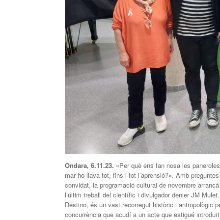
Ondara,
6
.1
1
.23.
«Per què ens fan nosa les paneroles 
mar ho llava tot, fins i tot l’aprensió?». Amb pregunte
convidat, la programació cultural de novembre arrancà
l’últim treball del científic i divulgador denier JM Mule
Destino, és un vast recorregut històric i antropològic
concurrència que acudí a un acte que estigué introduït