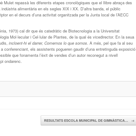
uè Mulet repassà les diferents etapes cronològiques que el llibre abraça des
a indústria alimentària en els segles XIX i XX. D’altra banda, el públic
criptor en el decurs d’una activitat organitzada per la Junta local de l’AECC
nia, 1973) cal dir que és catedràtic de Biotecnologia a la Universitat
ologia Mol·lecular i Cel·lular de Plantes, de la qual és vicedirector. En la seua
udis,
incloent-hi el darrer,
Comemos lo que somos
. A més, pel que fa al seu
m a conferenciant, els assistents pogueren gaudir d’una entretinguda exposició
essible que fonamenta l’èxit de vendes d’un autor reconegut a nivell
ipi ondarenc.
RESULTATS ESCOLA MUNICIPAL DE GIMNÀSTICA…
→