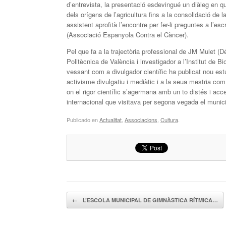
d’entrevista, la presentació esdevingué un diàleg en q
dels orígens de l’agricultura fins a la consolidació de l
assistent aprofità l’encontre per fer-li preguntes a l’es
(Associació Espanyola Contra el Càncer).
Pel que fa a la trajectòria professional de JM Mulet (Dé
Politècnica de València i investigador a l’Institut de Bi
vessant com a divulgador científic ha publicat nou est
activisme divulgatiu i mediàtic i a la seua mestria co
on el rigor científic s’agermana amb un to distés i acc
internacional que visitava per segona vegada el munic
Publicado en
Actualitat
,
Associacions
,
Cultura
.
Navegador de artículos
←
L’ESCOLA MUNICIPAL DE GIMNÀSTICA RÍTMICA…