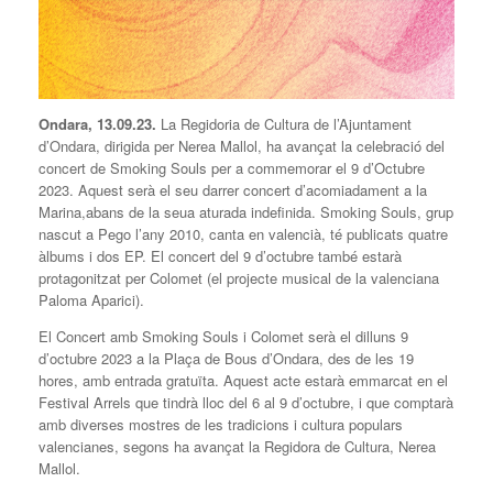
Ondara, 13.09.23.
La Regidoria de Cultura de l’Ajuntament
d’Ondara, dirigida per Nerea Mallol, ha avançat la celebració del
concert de Smoking Souls per a commemorar el 9 d’Octubre
2023. Aquest serà el seu darrer concert d’acomiadament a la
Marina,abans de la seua aturada indefinida. Smoking Souls, grup
nascut a Pego l’any 2010, canta en valencià, té publicats quatre
àlbums i dos EP. El concert del 9 d’octubre també estarà
protagonitzat per Colomet (el projecte musical de la valenciana
Paloma Aparici).
El Concert amb Smoking Souls i Colomet serà el dilluns 9
d’octubre 2023 a la Plaça de Bous d’Ondara, des de les 19
hores, amb entrada gratuïta. Aquest acte estarà emmarcat en el
Festival Arrels que tindrà lloc del 6 al 9 d’octubre, i que comptarà
amb diverses mostres de les tradicions i cultura populars
valencianes, segons ha avançat la Regidora de Cultura, Nerea
Mallol.