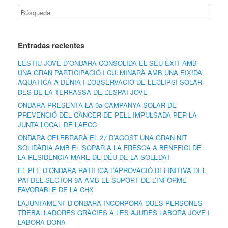
Entradas recientes
L’ESTIU JOVE D’ONDARA CONSOLIDA EL SEU ÈXIT AMB
UNA GRAN PARTICIPACIÓ I CULMINARÀ AMB UNA EIXIDA
AQUÀTICA A DÉNIA I L’OBSERVACIÓ DE L’ECLIPSI SOLAR
DES DE LA TERRASSA DE L’ESPAI JOVE
ONDARA PRESENTA LA 9a CAMPANYA SOLAR DE
PREVENCIÓ DEL CÀNCER DE PELL IMPULSADA PER LA
JUNTA LOCAL DE L’AECC
ONDARA CELEBRARÀ EL 27 D’AGOST UNA GRAN NIT
SOLIDÀRIA AMB EL SOPAR A LA FRESCA A BENEFICI DE
LA RESIDÈNCIA MARE DE DÉU DE LA SOLEDAT
EL PLE D’ONDARA RATIFICA L’APROVACIÓ DEFINITIVA DEL
PAI DEL SECTOR 9A AMB EL SUPORT DE L’INFORME
FAVORABLE DE LA CHX
L’AJUNTAMENT D’ONDARA INCORPORA DUES PERSONES
TREBALLADORES GRÀCIES A LES AJUDES LABORA JOVE I
LABORA DONA