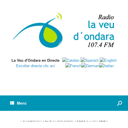
La Veu d'Ondara en Directe
Escoltar directe clic ací
Menú