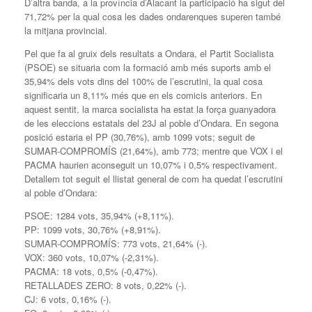
D’altra banda, a la província d’Alacant la participació ha sigut del
71,72% per la qual cosa les dades ondarenques superen també
la mitjana provincial.
Pel que fa al gruix dels resultats a Ondara, el Partit Socialista
(PSOE) se situaria com la formació amb més suports amb el
35,94% dels vots dins del 100% de l’escrutini, la qual cosa
significaria un 8,11% més que en els comicis anteriors. En
aquest sentit, la marca socialista ha estat la força guanyadora
de les eleccions estatals del 23J al poble d’Ondara. En segona
posició estaria el PP (30,76%), amb 1099 vots; seguit de
SUMAR-COMPROMÍS (21,64%), amb 773; mentre que VOX i el
PACMA haurien aconseguit un 10,07% i 0,5% respectivament.
Detallem tot seguit el llistat general de com ha quedat l’escrutini
al poble d’Ondara:
PSOE: 1284 vots, 35,94% (+8,11%).
PP: 1099 vots, 30,76% (+8,91%).
SUMAR-COMPROMÍS: 773 vots, 21,64% (-).
VOX: 360 vots, 10,07% (-2,31%).
PACMA: 18 vots, 0,5% (-0,47%).
RETALLADES ZERO: 8 vots, 0,22% (-).
CJ: 6 vots, 0,16% (-).