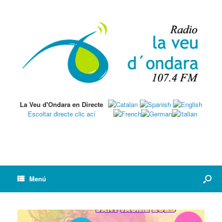
La Veu d'Ondara en Directe
Escoltar directe clic ací
Menú