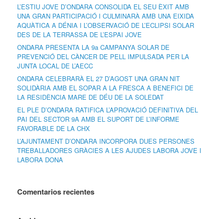
L’ESTIU JOVE D’ONDARA CONSOLIDA EL SEU ÈXIT AMB
UNA GRAN PARTICIPACIÓ I CULMINARÀ AMB UNA EIXIDA
AQUÀTICA A DÉNIA I L’OBSERVACIÓ DE L’ECLIPSI SOLAR
DES DE LA TERRASSA DE L’ESPAI JOVE
ONDARA PRESENTA LA 9a CAMPANYA SOLAR DE
PREVENCIÓ DEL CÀNCER DE PELL IMPULSADA PER LA
JUNTA LOCAL DE L’AECC
ONDARA CELEBRARÀ EL 27 D’AGOST UNA GRAN NIT
SOLIDÀRIA AMB EL SOPAR A LA FRESCA A BENEFICI DE
LA RESIDÈNCIA MARE DE DÉU DE LA SOLEDAT
EL PLE D’ONDARA RATIFICA L’APROVACIÓ DEFINITIVA DEL
PAI DEL SECTOR 9A AMB EL SUPORT DE L’INFORME
FAVORABLE DE LA CHX
L’AJUNTAMENT D’ONDARA INCORPORA DUES PERSONES
TREBALLADORES GRÀCIES A LES AJUDES LABORA JOVE I
LABORA DONA
Comentarios recientes