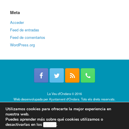
Meta
Acceder
Feed de entradas
Feed de comentarios
WordPress.org
La Veu d'Ondara © 2016
Web desenvolupada per
Ajuntament d'Ondara
. Tots els drets reservats.
Política de cookies
Utilizamos cookies para ofrecerte la mejor experiencia en
nuestra web.
Puedes aprender más sobre qué cookies utilizamos o
desactivarlas en los
ajustes
.