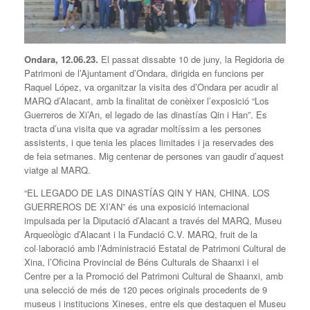
Ondara, 12.06.23.
El passat dissabte 10 de juny, la Regidoria de
Patrimoni de l’Ajuntament d’Ondara, dirigida en funcions per
Raquel López, va organitzar la visita des d’Ondara per acudir al
MARQ d’Alacant, amb la finalitat de conèixer l’exposició “Los
Guerreros de Xi’An, el legado de las dinastías Qin i Han”. Es
tracta d’una visita que va agradar moltíssim a les persones
assistents, i que tenia les places limitades i ja reservades des
de feia setmanes. Mig centenar de persones van gaudir d’aquest
viatge al MARQ.
“EL LEGADO DE LAS DINASTÍAS QIN Y HAN, CHINA. LOS
GUERREROS DE XI’AN” és una exposició internacional
impulsada per la Diputació d’Alacant a través del MARQ, Museu
Arqueològic d’Alacant i la Fundació C.V. MARQ, fruit de la
col·laboració amb l’Administració Estatal de Patrimoni Cultural de
Xina, l’Oficina Provincial de Béns Culturals de Shaanxi i el
Centre per a la Promoció del Patrimoni Cultural de Shaanxi, amb
una selecció de més de 120 peces originals procedents de 9
museus i institucions Xineses, entre els que destaquen el Museu