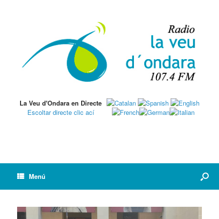
La Veu d'Ondara en Directe
Escoltar directe clic ací
Menú