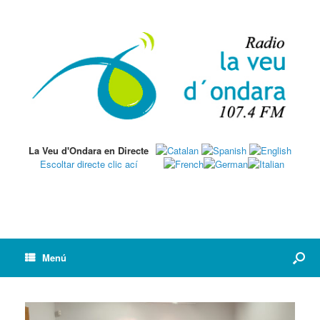
La Veu d'Ondara en Directe
Escoltar directe clic ací
Menú