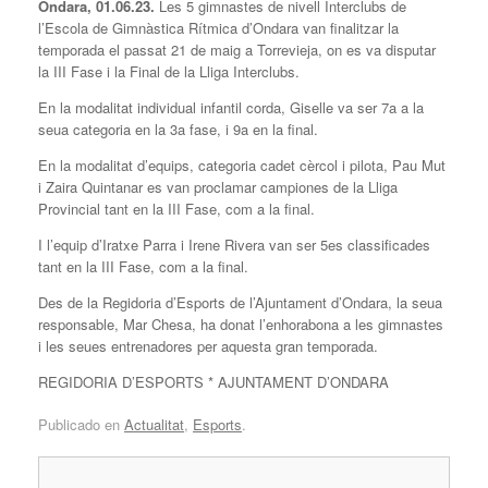
Ondara, 01.06.23.
Les 5 gimnastes de nivell Interclubs de
l’Escola de Gimnàstica Rítmica d’Ondara van finalitzar la
temporada el passat 21 de maig a Torrevieja, on es va disputar
la III Fase i la Final de la Lliga Interclubs.
En la modalitat individual infantil corda, Giselle va ser 7a a la
seua categoria en la 3a fase, i 9a en la final.
En la modalitat d’equips, categoria cadet cèrcol i pilota, Pau Mut
i Zaira Quintanar es van proclamar campiones de la Lliga
Provincial tant en la III Fase, com a la final.
I l’equip d’Iratxe Parra i Irene Rivera van ser 5es classificades
tant en la III Fase, com a la final.
Des de la Regidoria d’Esports de l’Ajuntament d’Ondara, la seua
responsable, Mar Chesa, ha donat l’enhorabona a les gimnastes
i les seues entrenadores per aquesta gran temporada.
REGIDORIA D’ESPORTS * AJUNTAMENT D’ONDARA
Publicado en
Actualitat
,
Esports
.