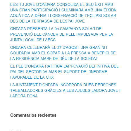
L’ESTIU JOVE D’ONDARA CONSOLIDA EL SEU ÈXIT AMB
UNA GRAN PARTICIPACIÓ I CULMINARÀ AMB UNA EIXIDA
AQUÀTICA A DÉNIA I L’OBSERVACIÓ DE L’ECLIPSI SOLAR
DES DE LA TERRASSA DE L’ESPAI JOVE
ONDARA PRESENTA LA 9a CAMPANYA SOLAR DE
PREVENCIÓ DEL CÀNCER DE PELL IMPULSADA PER LA
JUNTA LOCAL DE L’AECC
ONDARA CELEBRARÀ EL 27 D’AGOST UNA GRAN NIT
SOLIDÀRIA AMB EL SOPAR A LA FRESCA A BENEFICI DE
LA RESIDÈNCIA MARE DE DÉU DE LA SOLEDAT
EL PLE D’ONDARA RATIFICA L’APROVACIÓ DEFINITIVA DEL
PAI DEL SECTOR 9A AMB EL SUPORT DE L’INFORME
FAVORABLE DE LA CHX
L’AJUNTAMENT D’ONDARA INCORPORA DUES PERSONES
TREBALLADORES GRÀCIES A LES AJUDES LABORA JOVE I
LABORA DONA
Comentarios recientes