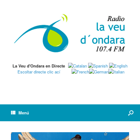
La Veu d'Ondara en Directe
Escoltar directe clic ací
Menú