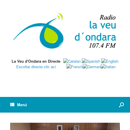
La Veu d'Ondara en Directe
Escoltar directe clic ací
Menú