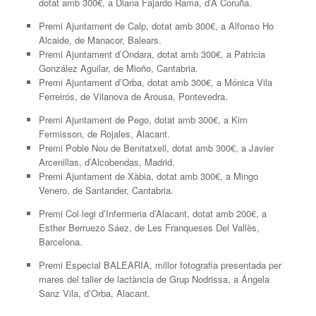
dotat amb 300€, a Diana Fajardo Rama, d’A Coruña.
Premi Ajuntament de Calp, dotat amb 300€, a Alfonso Ho
Alcaide, de Manacor, Balears.
Premi Ajuntament d’Ondara, dotat amb 300€, a Patricia
González Aguilar, de Mioño, Cantabria.
Premi Ajuntament d’Orba, dotat amb 300€, a Mónica Vila
Ferreirós, de Vilanova de Arousa, Pontevedra.
Premi Ajuntament de Pego, dotat amb 300€, a Kim
Fermisson, de Rojales, Alacant.
Premi Poble Nou de Benitatxell, dotat amb 300€, a Javier
Arcenillas, d’Alcobendas, Madrid.
Premi Ajuntament de Xàbia, dotat amb 300€, a Mingo
Venero, de Santander, Cantabria.
Premi Col·legi d’Infermeria d’Alacant, dotat amb 200€, a
Esther Berruezo Sáez, de Les Franqueses Del Vallès,
Barcelona.
Premi Especial BALEARIA, millor fotografia presentada per
mares del taller de lactància de Grup Nodrissa, a Ángela
Sanz Vila, d’Orba, Alacant.