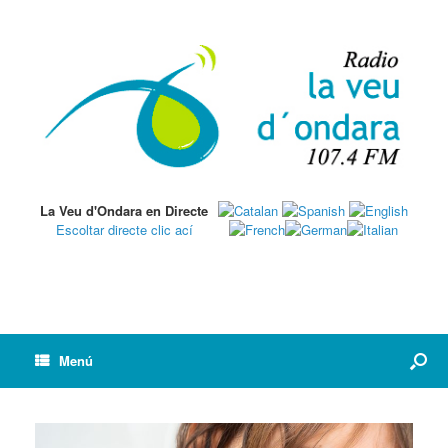
La Veu d'Ondara en Directe
Escoltar directe clic ací
Menú