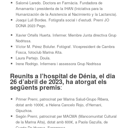
Salomé Laredo. Doctora en Farmàcia. Fundadora de
Amamanta i presidenta de la IHAN (Iniciativa para la
Humanización de la Asistencia al Nacimiento y la Lactancia).
Joaqui Lull Bordes. Fotògrafa social i d’estudi. Premi JO
DONA 2023 Pego.
Xavier Ortells Huerta. Infermer. Membre Junta directiva Grup
Nodrissa.
Víctor M. Pérez Bolufer. Fotògraf. Vicepresident de Cambra
Fosca, fotoclub Marina Alta.
Laura Pertejo. Doula.
Irene Rodrigo. Infermera i assessora Grup Nodrissa
Reunits a l’hospital de Dénia, el dia
26 d’abril de 2023, ha atorgat els
següents premis
:
Primer Premi, patrocinat per Marina Salud-Grupo Ribera,
dotat amb 1000€, a Helena Cancelo Rojo, d’Hernani,
Gipuzkoa.
Segón Premi, patrocinat per MACMA (Mancomunitat Cultural
de la Marina Alta), dotat amb 600€, a Paola Gazulla, de
Cuarte De Huerva, Saragossa.