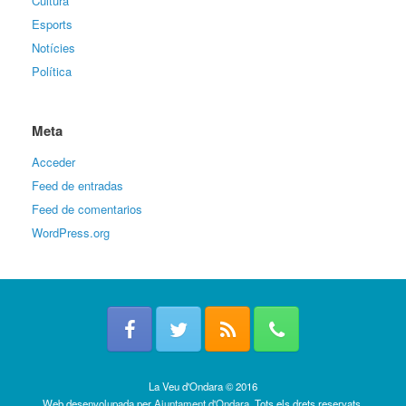
Cultura
Esports
Notícies
Política
Meta
Acceder
Feed de entradas
Feed de comentarios
WordPress.org
La Veu d'Ondara © 2016
Web desenvolupada per
Ajuntament d'Ondara
. Tots els drets reservats.