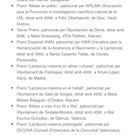
Premi “Alletar en públic”, patrocinat per APILAM (Asociación
para la Promoción e Investigación científico-cultural de la
LM), dotat amb 600€, a Félix Oberhaensli, de Giez, Vaud,
Suïssa.
Tercer Premi, patrocinat per l’Ajuntament de Dénia, dotat amb
500€, a Nieta Strassberg, d’Els Poblets, Alacant.
Premi Especial IHAN, patrocinat per IHAN (Iniciativa para la
Humanización de la Asistencia al Nacimiento y la Lactancia),
dotat amb 500€, a Nerea Carpente Tielas, de Covelo,
Pontevedra.
Premi “Lactància materna en altres cultures”, patrocinat per
l’Ajuntament de Pedreguer, dotat amb 400€, a Arturo Lopez
Illana, de Madrid.
Premi “Lactància materna en el treball”, patrocinat per
l’Ajuntament de Gata de Gorgos, dotat amb 400€, a Maria
Morera Balaguer, d’Ondara, Alacant.
Premi “Alletar a més d’un fill o filla”, patrocinat per
l’Ajuntament de Teulada-Moraira, dotat amb 400€, a Mar
Escriva González, de Daimús, València.
Premi “Lactància materna prolongada”, patrocinat pel
CECOVA (Consell d’Infermeria de la Comunitat Valenciana),