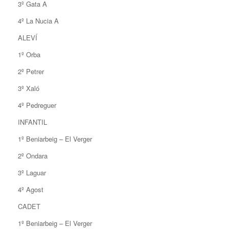
3º Gata A
4º La Nucia A
ALEVÍ
1º Orba
2º Petrer
3º Xaló
4º Pedreguer
INFANTIL
1º Beniarbeig – El Verger
2º Ondara
3º Laguar
4º Agost
CADET
1º Beniarbeig – El Verger