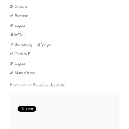
2º Ondara
3º Benissa
4º Laguar
JUVENIL
1º Beniarbeig – El Verger
2º Ondara B
3º Laguar
4º Muro d’Alcoi
Publicado en
Actualitat
,
Esports
.