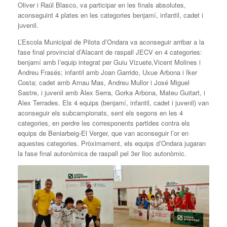
Oliver i Raül Blasco, va participar en les finals absolutes,
aconseguint 4 plates en les categories benjamí, infantil, cadet i
juvenil.
L’Escola Municipal de Pilota d’Ondara va aconseguir arribar a la
fase final provincial d’Alacant de raspall JECV en 4 categories:
benjamí amb l’equip integrat per Guiu Vizuete,Vicent Molines i
Andreu Frasés; infantil amb Joan Garrido, Uxue Arbona i Iker
Costa; cadet amb Arnau Mas, Andreu Mullor i José Miguel
Sastre, i juvenil amb Àlex Serra, Gorka Arbona, Mateu Guitart, i
Alex Terrades. Els 4 equips (benjamí, infantil, cadet i juvenil) van
aconseguir els subcampionats, sent els segons en les 4
categories, en perdre les corresponents partides contra els
equips de Beniarbeig-El Verger, que van aconseguir l’or en
aquestes categories. Pròximament, els equips d’Ondara jugaran
la fase final autonòmica de raspall pel 3er lloc autonòmic.