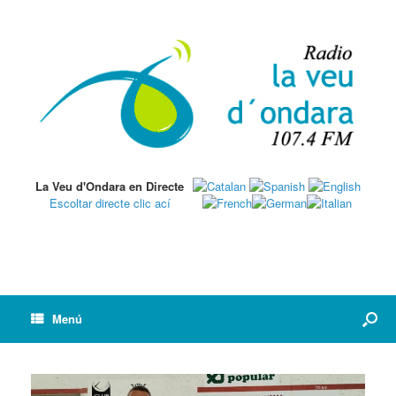
La Veu d'Ondara en Directe
Escoltar directe clic ací
Menú