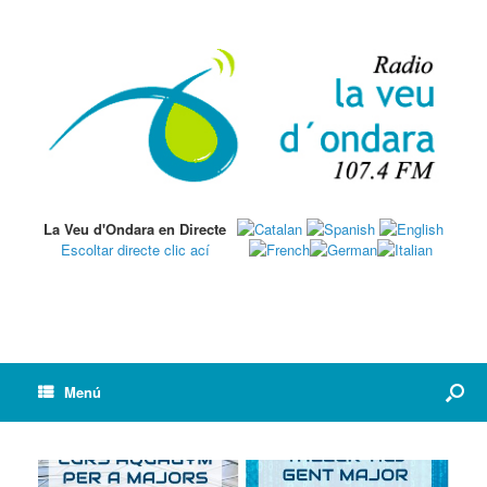
La Veu d'Ondara en Directe
Escoltar directe clic ací
Menú