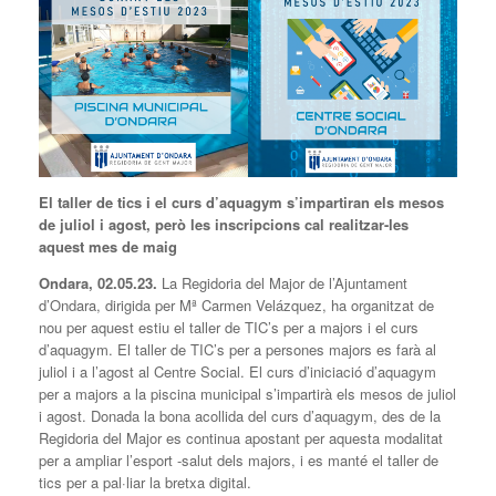
El taller de tics i el curs d’aquagym s’impartiran els mesos
de juliol i agost, però les inscripcions cal realitzar-les
aquest mes de maig
Ondara, 02.05.23.
La Regidoria del Major de l’Ajuntament
d’Ondara, dirigida per Mª Carmen Velázquez, ha organitzat de
nou per aquest estiu el taller de TIC’s per a majors i el curs
d’aquagym. El taller de TIC’s per a persones majors es farà al
juliol i a l’agost al Centre Social. El curs d’iniciació d’aquagym
per a majors a la piscina municipal s’impartirà els mesos de juliol
i agost. Donada la bona acollida del curs d’aquagym, des de la
Regidoria del Major es continua apostant per aquesta modalitat
per a ampliar l’esport -salut dels majors, i es manté el taller de
tics per a pal·liar la bretxa digital.