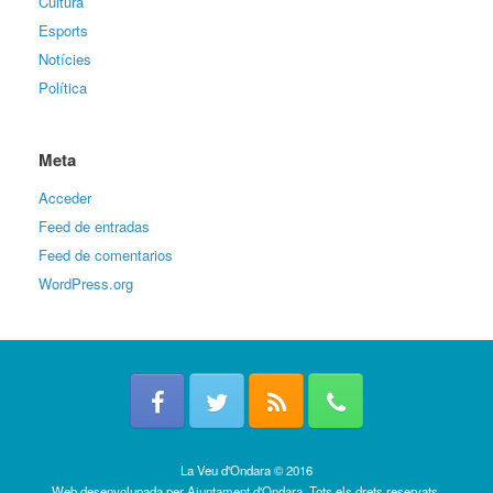
Cultura
Esports
Notícies
Política
Meta
Acceder
Feed de entradas
Feed de comentarios
WordPress.org
La Veu d'Ondara © 2016
Web desenvolupada per
Ajuntament d'Ondara
. Tots els drets reservats.