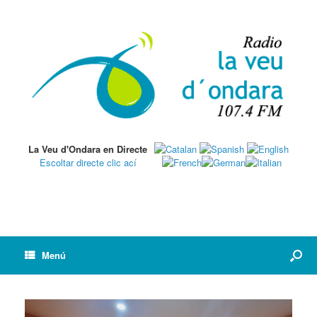
La Veu d'Ondara en Directe
Escoltar directe clic ací
Menú