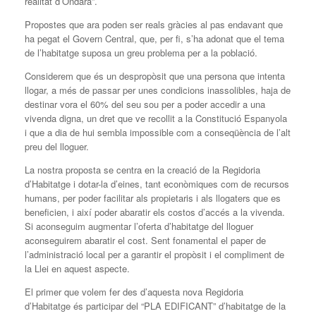
realitat d’Ondara”.
Propostes que ara poden ser reals gràcies al pas endavant que
ha pegat el Govern Central, que, per fi, s’ha adonat que el tema
de l’habitatge suposa un greu problema per a la població.
Considerem que és un despropòsit que una persona que intenta
llogar, a més de passar per unes condicions inassolibles, haja de
destinar vora el 60% del seu sou per a poder accedir a una
vivenda digna, un dret que ve recollit a la Constitució Espanyola
i que a dia de hui sembla impossible com a conseqüència de l’alt
preu del lloguer.
La nostra proposta se centra en la creació de la Regidoria
d’Habitatge i dotar-la d’eines, tant econòmiques com de recursos
humans, per poder facilitar als propietaris i als llogaters que es
beneficien, i així poder abaratir els costos d’accés a la vivenda.
Si aconseguim augmentar l’oferta d’habitatge del lloguer
aconseguirem abaratir el cost. Sent fonamental el paper de
l’administració local per a garantir el propòsit i el compliment de
la Llei en aquest aspecte.
El primer que volem fer des d’aquesta nova Regidoria
d’Habitatge és participar del “PLA EDIFICANT” d’habitatge de la