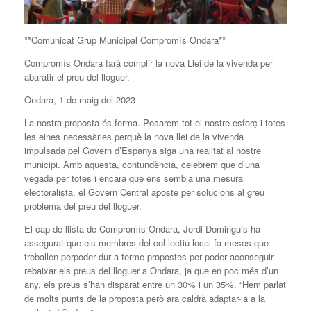
**Comunicat Grup Municipal Compromís Ondara**
Compromís Ondara farà complir la nova Llei de la vivenda per
abaratir el preu del lloguer.
Ondara, 1 de maig del 2023
La nostra proposta és ferma. Posarem tot el nostre esforç i totes
les eines necessàries perquè la nova llei de la vivenda
impulsada pel Govern d’Espanya siga una realitat al nostre
municipi. Amb aquesta, contundència, celebrem que d’una
vegada per totes i encara que ens sembla una mesura
electoralista, el Govern Central aposte per solucions al greu
problema del preu del lloguer.
El cap de llista de Compromís Ondara, Jordi Dominguis ha
assegurat que els membres del col·lectiu local fa mesos que
treballen perpoder dur a terme propostes per poder aconseguir
rebaixar els preus del lloguer a Ondara, ja que en poc més d’un
any, els preus s’han disparat entre un 30% i un 35%. “Hem parlat
de molts punts de la proposta però ara caldrà adaptar-la a la