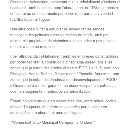
Generalitat Valenciana, prioritzant així la rehabilitació d’edificis al
nucli urbà, amb beneficis com l’abaratiment en l’IBI o la rebaixa
en les taxes de construcció per poder reformar una vivenda i
habilitar-la per al lloguer.
Una altra possibilitat a estudiar és assegurar les rendes
mitjançant les pòlisses d’assegurances de renda, això pot
animar els propietaris de vivendes deshabitades a posar-les al
mercat a un preu més baix.
I per altra banda col·laborarem amb les empreses constructores
per poder facilitar la construcció d’habitatge assequible a les
zones que ja estan declarades al nostre PGOU a tal fi, com son
l’Avinguda Adolfo Suárez, Xopar o camí Tossals. Aquestes, son
zones que ja estan destinades a ser desenvolupades al PGOU
d’Ondara però a més, garantim un desenvolupament natural ja
que no s’augmenten metres de sol urbanitzable.
Estem convençuts que aquestes mesures, entre altres, poden
afavorir l’augment de l’oferta de vivendes per a llogar i en
conseqüència a abaratir el preu del lloguer.
**Comunicat Grup Municipal Compromís Ondara**