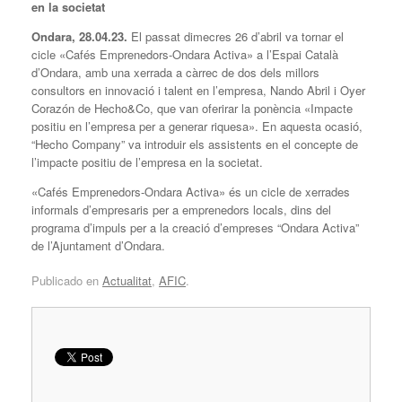
en la societat
Ondara, 28.04.23.
El passat dimecres 26 d’abril va tornar el
cicle «Cafés Emprenedors-Ondara Activa» a l’Espai Català
d’Ondara, amb una xerrada a càrrec de dos dels millors
consultors en innovació i talent en l’empresa, Nando Abril i Oyer
Corazón de Hecho&Co, que van oferirar la ponència «Impacte
positiu en l’empresa per a generar riquesa». En aquesta ocasió,
“Hecho Company” va introduir els assistents en el concepte de
l’impacte positiu de l’empresa en la societat.
«Cafés Emprenedors-Ondara Activa» és un cicle de xerrades
informals d’empresaris per a emprenedors locals, dins del
programa d’impuls per a la creació d’empreses “Ondara Activa”
de l’Ajuntament d’Ondara.
Publicado en
Actualitat
,
AFIC
.