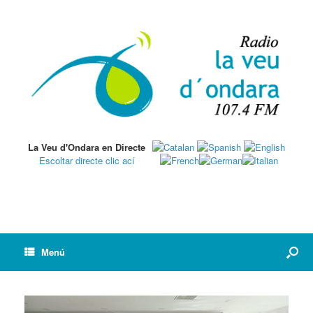
La Veu d'Ondara en Directe
Escoltar directe clic ací
Menú