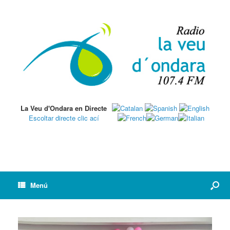
La Veu d'Ondara en Directe
Escoltar directe clic ací
Menú