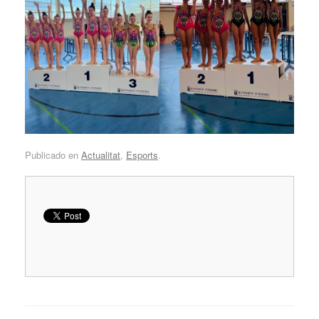
Publicado en
Actualitat
,
Esports
.