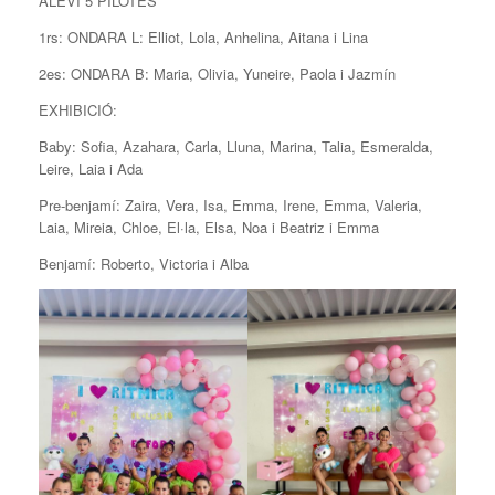
ALEVÍ 5 PILOTES
1rs: ONDARA L: Elliot, Lola, Anhelina, Aitana i Lina
2es: ONDARA B: Maria, Olivia, Yuneire, Paola i Jazmín
EXHIBICIÓ:
Baby: Sofia, Azahara, Carla, Lluna, Marina, Talia, Esmeralda,
Leire, Laia i Ada
Pre-benjamí: Zaira, Vera, Isa, Emma, Irene, Emma, Valeria,
Laia, Mireia, Chloe, El·la, Elsa, Noa i Beatriz i Emma
Benjamí: Roberto, Victoria i Alba