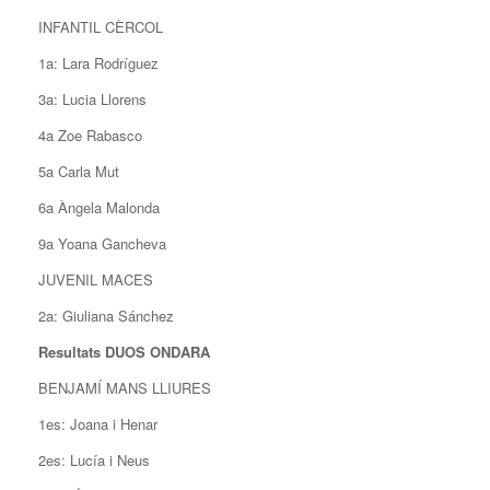
INFANTIL CÈRCOL
1a: Lara Rodríguez
3a: Lucia Llorens
4a Zoe Rabasco
5a Carla Mut
6a Àngela Malonda
9a Yoana Gancheva
JUVENIL MACES
2a: Giuliana Sánchez
Resultats DUOS ONDARA
BENJAMÍ MANS LLIURES
1es: Joana i Henar
2es: Lucía i Neus