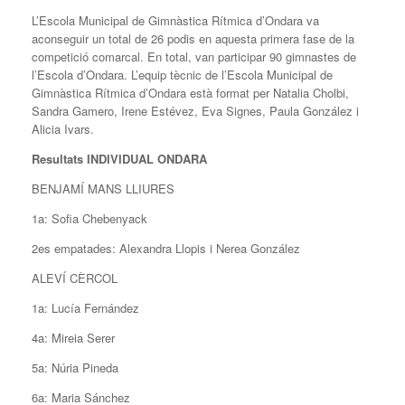
L’Escola Municipal de Gimnàstica Rítmica d’Ondara va
aconseguir un total de 26 podis en aquesta primera fase de la
competició comarcal. En total, van participar 90 gimnastes de
l’Escola d’Ondara. L’equip tècnic de l’Escola Municipal de
Gimnàstica Rítmica d’Ondara està format per Natalia Cholbi,
Sandra Gamero, Irene Estévez, Eva Signes, Paula González i
Alicia Ivars.
Resultats INDIVIDUAL ONDARA
BENJAMÍ MANS LLIURES
1a: Sofia Chebenyack
2es empatades: Alexandra Llopis i Nerea González
ALEVÍ CÈRCOL
1a: Lucía Fernández
4a: Mireia Serer
5a: Núria Pineda
6a: Maria Sánchez