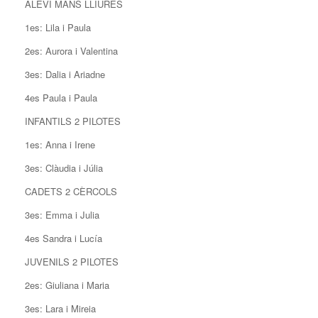
ALEVÍ MANS LLIURES
1es: Lila i Paula
2es: Aurora i Valentina
3es: Dalia i Ariadne
4es Paula i Paula
INFANTILS 2 PILOTES
1es: Anna i Irene
3es: Clàudia i Júlia
CADETS 2 CÈRCOLS
3es: Emma i Julia
4es Sandra i Lucía
JUVENILS 2 PILOTES
2es: Giuliana i Maria
3es: Lara i Mireia