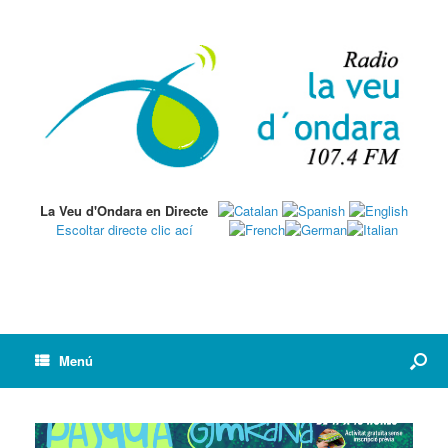
La Veu d'Ondara en Directe
Escoltar directe clic ací
Menú