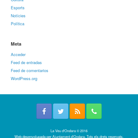
Esports
Notícies
Política
Meta
Acceder
Feed de entradas
Feed de comentarios
WordPress.org
La Veu d'Ondara © 2016
Web desenvolupada per
Ajuntament d'Ondara
. Tots els drets reservats.