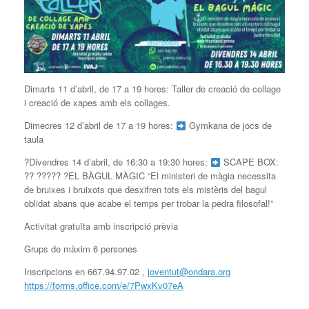
Dimarts 11 d’abril, de 17 a 19 hores: Taller de creació de collage
i creació de xapes amb els collages.
Dimecres 12 d’abril de 17 a 19 hores:
Gymkana de jocs de
taula
?Divendres 14 d’abril, de 16:30 a 19:30 hores:
SCAPE BOX:
?? ????? ?EL BÀGUL MÀGIC “El ministeri de màgia necessita
de bruixes i bruixots que desxifren tots els mistèris del bagul
oblidat abans que acabe el temps per trobar la pedra filosofal!”
Activitat gratuïta amb inscripció prèvia
Grups de màxim 6 persones
Inscripcions en 667.94.97.02 ,
joventut@ondara.org
https://forms.office.com/e/7PwxKv07eA