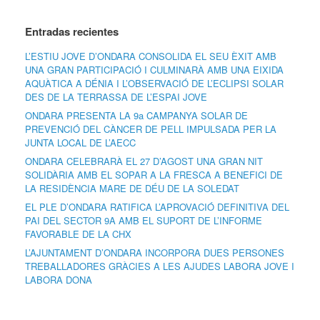
Entradas recientes
L’ESTIU JOVE D’ONDARA CONSOLIDA EL SEU ÈXIT AMB
UNA GRAN PARTICIPACIÓ I CULMINARÀ AMB UNA EIXIDA
AQUÀTICA A DÉNIA I L’OBSERVACIÓ DE L’ECLIPSI SOLAR
DES DE LA TERRASSA DE L’ESPAI JOVE
ONDARA PRESENTA LA 9a CAMPANYA SOLAR DE
PREVENCIÓ DEL CÀNCER DE PELL IMPULSADA PER LA
JUNTA LOCAL DE L’AECC
ONDARA CELEBRARÀ EL 27 D’AGOST UNA GRAN NIT
SOLIDÀRIA AMB EL SOPAR A LA FRESCA A BENEFICI DE
LA RESIDÈNCIA MARE DE DÉU DE LA SOLEDAT
EL PLE D’ONDARA RATIFICA L’APROVACIÓ DEFINITIVA DEL
PAI DEL SECTOR 9A AMB EL SUPORT DE L’INFORME
FAVORABLE DE LA CHX
L’AJUNTAMENT D’ONDARA INCORPORA DUES PERSONES
TREBALLADORES GRÀCIES A LES AJUDES LABORA JOVE I
LABORA DONA