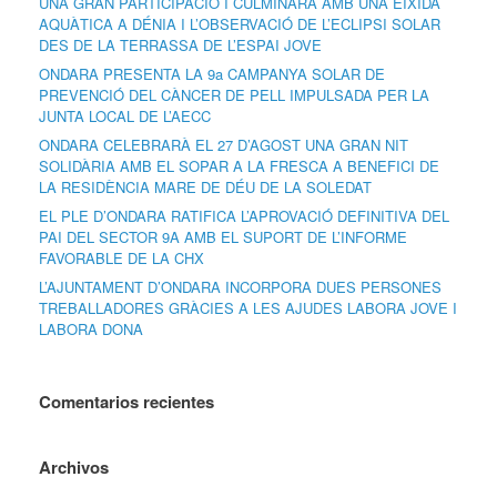
UNA GRAN PARTICIPACIÓ I CULMINARÀ AMB UNA EIXIDA
AQUÀTICA A DÉNIA I L’OBSERVACIÓ DE L’ECLIPSI SOLAR
DES DE LA TERRASSA DE L’ESPAI JOVE
ONDARA PRESENTA LA 9a CAMPANYA SOLAR DE
PREVENCIÓ DEL CÀNCER DE PELL IMPULSADA PER LA
JUNTA LOCAL DE L’AECC
ONDARA CELEBRARÀ EL 27 D’AGOST UNA GRAN NIT
SOLIDÀRIA AMB EL SOPAR A LA FRESCA A BENEFICI DE
LA RESIDÈNCIA MARE DE DÉU DE LA SOLEDAT
EL PLE D’ONDARA RATIFICA L’APROVACIÓ DEFINITIVA DEL
PAI DEL SECTOR 9A AMB EL SUPORT DE L’INFORME
FAVORABLE DE LA CHX
L’AJUNTAMENT D’ONDARA INCORPORA DUES PERSONES
TREBALLADORES GRÀCIES A LES AJUDES LABORA JOVE I
LABORA DONA
Comentarios recientes
Archivos