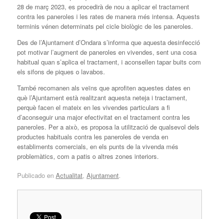
28 de març 2023, es procedirà de nou a aplicar el tractament
contra les paneroles i les rates de manera més intensa. Aquests
terminis vénen determinats pel cicle biològic de les paneroles.
Des de l’Ajuntament d’Ondara s’informa que aquesta desinfecció
pot motivar l’augment de paneroles en vivendes, sent una cosa
habitual quan s’aplica el tractament, i aconsellen tapar buits com
els sifons de piques o lavabos.
També recomanen als veïns que aprofiten aquestes dates en
què l’Ajuntament està realitzant aquesta neteja i tractament,
perquè facen el mateix en les vivendes particulars a fi
d’aconseguir una major efectivitat en el tractament contra les
paneroles. Per a això, es proposa la utilització de qualsevol dels
productes habituals contra les paneroles de venda en
establiments comercials, en els punts de la vivenda més
problemàtics, com a patis o altres zones interiors.
Publicado en
Actualitat
,
Ajuntament
.