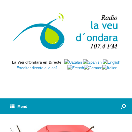
La Veu d'Ondara en Directe
Escoltar directe clic ací
Menú