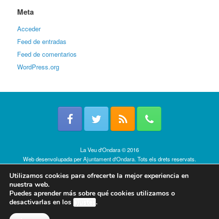
Meta
Acceder
Feed de entradas
Feed de comentarios
WordPress.org
La Veu d'Ondara © 2016
Web desenvolupada per
Ajuntament d'Ondara
. Tots els drets reservats.
Política de cookies
Utilizamos cookies para ofrecerte la mejor experiencia en
nuestra web.
Puedes aprender más sobre qué cookies utilizamos o
desactivarlas en los
ajustes
.