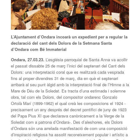
L’Ajuntament d’Ondara incoarà un expedient per a regular la
declaració del cant dels Dolors de la Setmana Santa
d’Ondara com Bé Immaterial
Ondara, 27.03.23.
L’església parroquial de Santa Anna va acollir
el passat dissabte 25 de març l’inici del septenari del Cant dels
Dolors: una interpretació coral que es realitzarà cada vesprada
fins al proper divendres 31 de març, dia en què el septenari
arribarà al seu punt àlgid amb la interpretació final de l’Himne a la
Mare de Déu de la Soledat. Es tracta d’una estimada i solemne
obra, tal com els Dolors, del compositor ondarenc Gonzalo
Ortolà Marí (1899-1962) el qual creà les composicions el 1924 -
precisament un any després del decret pontifici de juny de 1923
del Papa Pius XI que declarava canònicament a la Verge de la
Soledat com a patrona d’Ondara-. Des d’aleshores, els Dolors
d’Ondara són una arrelada manifestació de com una composició
d’inspiració religiosa ha assolit reconeixement popular i artístic a