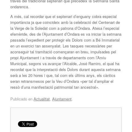
través del tradicional septenari que precedeix la Setmana Santa
ondarenca.
A més, cal recordar que el septenari d’enguany cobra especial
importància ja que coincideix amb la celebració del Centenari de
la Verge de la Soledat com a patrona d’Ondara. Atesa l’especial
efemèride, des de l’Ajuntament d’Ondara es va iniciar la setmana
passada l’expedient per protegir els Dolors com a Bé Immaterial
en un exercici tan assenyalat. Les tasques necessàries per
aconseguir tal tramitació començaran en breu, impulsades pel
propi Ajuntament i a través de departaments com l’Arxiu
Municipal, segons va avançar l’Alcalde, José Ramiro, el qual ha
recordat que la interpretació dels Dolors durant aquesta setmana
serà a les 20 hores i que, tal com els últims anys, els càntics
seran retransmesos per la Veu d’Ondara «per tal d’ampliar el
ressò d’una manifestació patrimonial tan ancestral».
Publicado en
Actualitat
,
Ajuntament
.