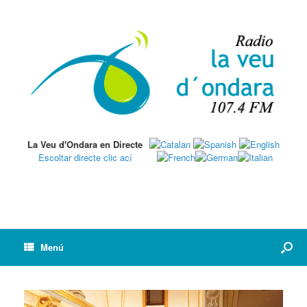
La Veu d'Ondara en Directe
Escoltar directe clic ací
Menú