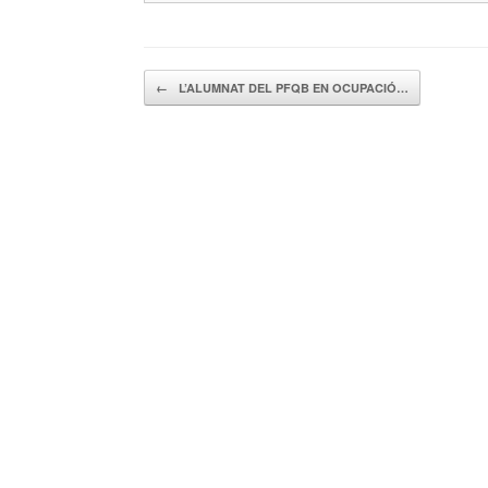
Navegador de artículos
←
L’ALUMNAT DEL PFQB EN OCUPACIÓ…