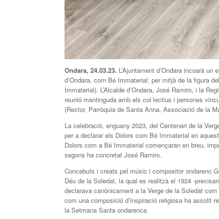
Ondara, 24.03.23.
L’Ajuntament d’Ondara incoarà un e
d’Ondara, com Bé Immaterial; per mitjà de la figura de
Immaterial). L’Alcalde d’Ondara, José Ramiro, i la Reg
reunió mantinguda amb els col·lectius i persones vincu
(Rector, Parròquia de Santa Anna, Associació de la M
La celebració, enguany 2023, del Centenari de la Verg
per a declarar els Dolors com Bé Immaterial en aques
Dolors com a Bé Immaterial començaran en breu, impul
segons ha concretat José Ramiro.
Concebuts i creats pel músic i compositor ondarenc Go
Déu de la Soledat, la qual es realitzà el 1924 -precis
declarava canònicament a la Verge de la Soledat com
com una composició d’inspiració religiosa ha assolit re
la Setmana Santa ondarenca.