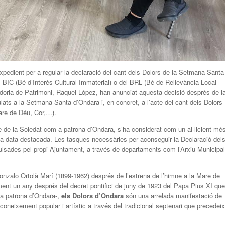
xpedient per a regular la declaració del cant dels Dolors de la Setmana Santa
l BIC (Bé d’Interès Cultural Immaterial) o del BRL (Bé de Rellevància Local
idoria de Patrimoni, Raquel López, han anunciat aquesta decisió després de l
lats a la Setmana Santa d’Ondara i, en concret, a l’acte del cant dels Dolors
are de Déu, Cor,…).
e de la Soledat com a patrona d’Ondara, s’ha considerat com un al·licient mé
ta data destacada. Les tasques necessàries per aconseguir la Declaració del
sades pel propi Ajuntament, a través de departaments com l’Arxiu Municipal
nzalo Ortolà Marí (1899-1962) després de l’estrena de l’himne a la Mare de
ament un any després del decret pontifici de juny de 1923 del Papa Pius XI que
 a patrona d’Ondara-,
els Dolors d’Ondara
són una arrelada manifestació de
coneixement popular i artístic a través del tradicional septenari que precedeix