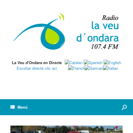
La Veu d'Ondara en Directe
Escoltar directe clic ací
Menú