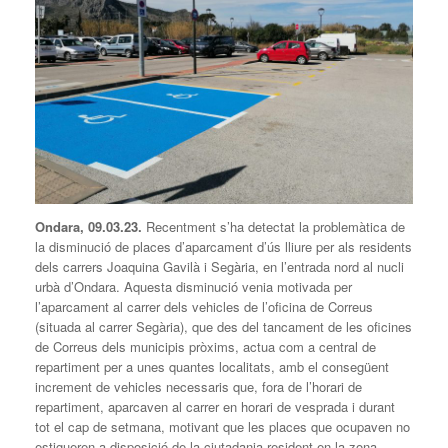
Ondara, 09.03.23.
Recentment s’ha detectat la problemàtica de
la disminució de places d’aparcament d’ús lliure per als residents
dels carrers Joaquina Gavilà i Segària, en l’entrada nord al nucli
urbà d’Ondara. Aquesta disminució venia motivada per
l’aparcament al carrer dels vehicles de l’oficina de Correus
(situada al carrer Segària), que des del tancament de les oficines
de Correus dels municipis pròxims, actua com a central de
repartiment per a unes quantes localitats, amb el consegüent
increment de vehicles necessaris que, fora de l’horari de
repartiment, aparcaven al carrer en horari de vesprada i durant
tot el cap de setmana, motivant que les places que ocupaven no
estigueren a disposició de la ciutadania resident en la zona.