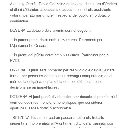
Alemany Ortolà i David Gonzalez en la casa de cultura d’Ondara,
el dia 6 d’Octubre al descans d’aquest concert els assistents
votaran per atorgar un premi especial del públic amb dotació
econòmica.
DESENA La dotació dels premis serà el següent:
. Un primer premi dotat amb 1.250 euros. Patrocinat per
l’Ajuntament d’Ondara.
. Un premi del públic dotat amb 500 euros. Patrocinat per la
FVDT.
ONZENA El jurat serà nomenat per resolució d’Alcaldia i estarà
format per persones de reconegut prestigi i competència en el
món de la dolçaina, el piano i la composició, i les seues
decisions seran inapel·lables.
DOTZENA El jurat podrà dividir o declarar deserts el premis, així
com concedir les mencions honorífiques que consideren
oportunes, sense dotació econòmica.
TRETZENA Els autors podran passar a retira els treballs
presentats i no premiats a l’Ajuntament d’Ondara, passats dos