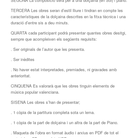
SEGONA La composició serà per a una dolçaina (en Sol) i piano.
TERCERA Les obres seran d’estil lliure i tindran en compte les
característiques de la dolçaina descrites en la fitxa tècnica i una
duració d’entre sis a deu minuts.
QUARTA cada participant podrà presentar quantes obres desitgi,
sempre que acompleixen els següents requisits:
. Ser originals de l’autor que les presenta.
. Ser inèdites
. No haver estat interpretades, premiades, ni gravades amb
anterioritat.
CINQUENA Es valorarà que les obres tinguin elements de
música popular valenciana.
SISENA Les obres s’han de presentar;
. 1 còpia de la partitura completa sota un lema.
. 1 còpia de la part de dolçaina i un altra de la part de Piano.
. Maqueta de l’obra en format àudio i arxius en PDF de tot el