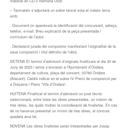
material en CD o memòria USB.
– Tanmateix s’adjuntarà un sobre tancat sota el mateix lema
amb:
. Document on apareixerà la identificació del concursant, adreça,
telèfon, e-mail. Breu explicació de la peça presentada i
currículum de l’autor.
. Declaració jurada del compositor manifestant l’originalitat de la
seua composició i títol definitiu de l’obra.
SETENA El termini d’admissió d’originals finalitzarà el dia 30 de
Juny de 2023 i estos s’enviaran a l’Ajuntament d’Ondara,
departament de cultura, plaça del convent, 03760 Ondara
(Alacant). Caldrà indicar en el sobre IV Premi de composició per
a Dolçaina i Piano ”Vila d’Ondara”.
HUITENA Finalitzat el termini d’admissió un jurat tècnic
seleccionarà, entre totes les obres presentades, un màxim de
tres obres, les quals tindran la consideració de finalistes. En cas
de no haver-se presentat un mínim de tres obres, el concurs
quedarà anul·lat.
NOVENA Les obres finalistes seran interpretades per Josep