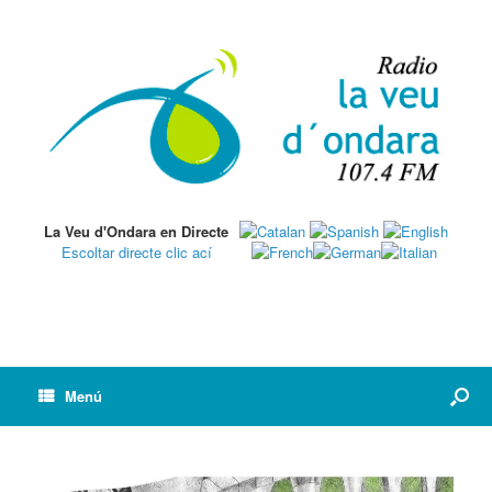
La Veu d'Ondara en Directe
Escoltar directe clic ací
Menú