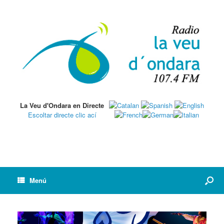
La Veu d'Ondara en Directe
Escoltar directe clic ací
Menú