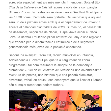
adreçada especialment als més menuts i menudes. Sota el títol
L’Illa de la Calavera de Cristall,
aquesta obra de la companyia
Dinamo Producció Teatral es representarà a l’Auditori Municipal a
les 18.30 hores i l’entrada serà gratuïta. Cal recordar que aquest
serà un dels primers actes amb què el departament de Joventut
enceta el calendari d’activitats de 2023. Si més no, el passat 26
de desembre, segon dia de Nadal, l’Espai Jove acollí el Nadal
Jove, la darrera i multidisciplinar activitat de l’any d’una regidoria
que treballa per la dinamització i estimulació dels segments
generacionals més joves de la població ondarenca.
Segons ha avançat Pedro Gil, tècnic municipal en Infància,
Adolescència i Joventut pel que fa a l’argument de l’obra
programada i tal com resumeix la sinopsi de la companyia
dramàtica: «
L’Illa de la Calavera de Cristall
és una divertidíssima
aventura de pirates, una història que ens parlarà d’amistat,
diversitat, treball en equip i ens ensenyarà que la lleialtat i l’amor
són el major tresor que podem trobar».