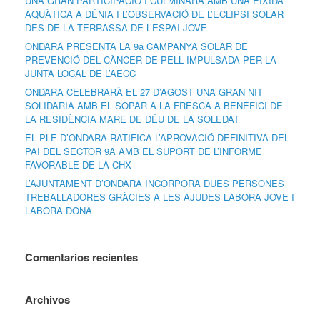
UNA GRAN PARTICIPACIÓ I CULMINARÀ AMB UNA EIXIDA
AQUÀTICA A DÉNIA I L’OBSERVACIÓ DE L’ECLIPSI SOLAR
DES DE LA TERRASSA DE L’ESPAI JOVE
ONDARA PRESENTA LA 9a CAMPANYA SOLAR DE
PREVENCIÓ DEL CÀNCER DE PELL IMPULSADA PER LA
JUNTA LOCAL DE L’AECC
ONDARA CELEBRARÀ EL 27 D’AGOST UNA GRAN NIT
SOLIDÀRIA AMB EL SOPAR A LA FRESCA A BENEFICI DE
LA RESIDÈNCIA MARE DE DÉU DE LA SOLEDAT
EL PLE D’ONDARA RATIFICA L’APROVACIÓ DEFINITIVA DEL
PAI DEL SECTOR 9A AMB EL SUPORT DE L’INFORME
FAVORABLE DE LA CHX
L’AJUNTAMENT D’ONDARA INCORPORA DUES PERSONES
TREBALLADORES GRÀCIES A LES AJUDES LABORA JOVE I
LABORA DONA
Comentarios recientes
Archivos