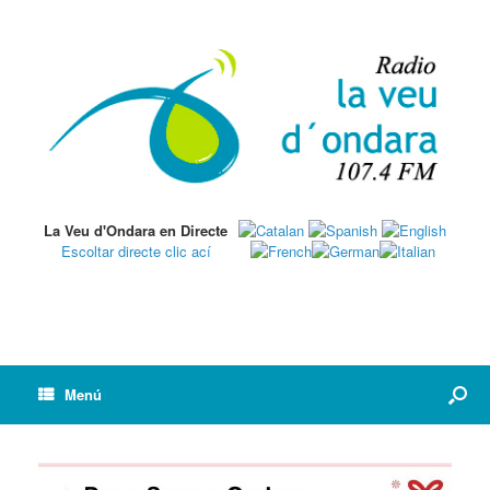
La Veu d'Ondara en Directe
Escoltar directe clic ací
Menú