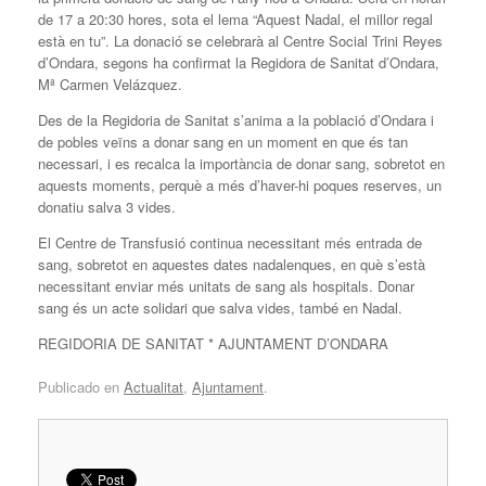
de 17 a 20:30 hores, sota el lema “Aquest Nadal, el millor regal
està en tu”. La donació se celebrarà al Centre Social Trini Reyes
d’Ondara, segons ha confirmat la Regidora de Sanitat d’Ondara,
Mª Carmen Velázquez.
Des de la Regidoria de Sanitat s’anima a la població d’Ondara i
de pobles veïns a donar sang en un moment en que és tan
necessari, i es recalca la importància de donar sang, sobretot en
aquests moments, perquè a més d’haver-hi poques reserves, un
donatiu salva 3 vides.
El Centre de Transfusió continua necessitant més entrada de
sang, sobretot en aquestes dates nadalenques, en què s’està
necessitant enviar més unitats de sang als hospitals. Donar
sang és un acte solidari que salva vides, també en Nadal.
REGIDORIA DE SANITAT * AJUNTAMENT D’ONDARA
Publicado en
Actualitat
,
Ajuntament
.