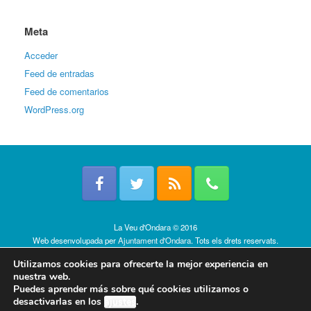
Meta
Acceder
Feed de entradas
Feed de comentarios
WordPress.org
La Veu d'Ondara © 2016
Web desenvolupada per
Ajuntament d'Ondara
. Tots els drets reservats.
Política de cookies
Utilizamos cookies para ofrecerte la mejor experiencia en
nuestra web.
Puedes aprender más sobre qué cookies utilizamos o
desactivarlas en los
ajustes
.