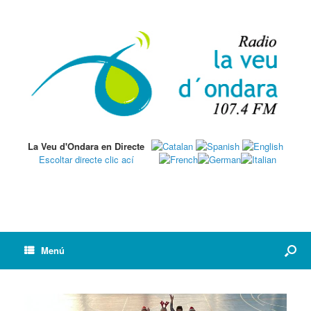
La Veu d'Ondara en Directe
Escoltar directe clic ací
Menú