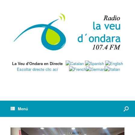
La Veu d'Ondara en Directe
Escoltar directe clic ací
Menú