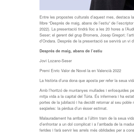
Entre les propostes culturals d’aquest mes, destaca la
llibre “Després de maig, abans de l’estiu” de l’escrip
2022). La presentació tindrà lloc a les 20 hores a l’Aud
Seser; el gerent del grup Bromera, Josep Gregori; l’artis
d’Ondara. Després de la presentació se servirà un vi d’
Després de maig, abans de l’estiu
Jovi Lozano-Seser
Premi Enric Valor de Novel·la en Valencià 2022
La història d’una dona que aposta per refer la seua vida,
Amb l’horitzó de muntanyes mullades i enfosquides pe
mitja vida a la capital del Túria. És infermera i ha esta
portes de la jubilació i ha decidit retornar al seu poble 
seqüeles: la pèrdua d’un ésser estimat.
Malauradament ha arribat a l’últim tram de la seua vi
d’enfrontar a un dol complicat i a l’arribada de la ma
ferides i farà servir les arrels més oblidades per a con