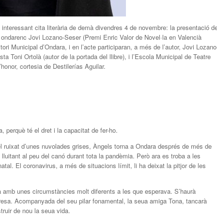
 interessant cita literària de demà divendres 4 de novembre: la presentació de
tor ondarenc Jovi Lozano-Seser (Premi Enric Valor de Novel·la en Valencià
itori Municipal d’Ondara, i en l’acte participaran, a més de l’autor, Jovi Lozano
ta Toni Ortolà (autor de la portada del llibre), i l’Escola Municipal de Teatre
honor, cortesia de Destilerías Aguilar.
 perquè té el dret i la capacitat de fer-ho.
l ruixat d’unes nuvolades grises, Àngels torna a Ondara després de més de
t lluitant al peu del canó durant tota la pandèmia. Però ara es troba a les
natal. El coronavirus, a més de situacions límit, li ha deixat la pitjor de les
da amb unes circumstàncies molt diferents a les que esperava. S’haurà
duresa. Acompanyada del seu pilar fonamental, la seua amiga Tona, tancarà
struir de nou la seua vida.