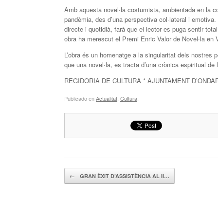
Amb aquesta novel·la costumista, ambientada en la com
pandèmia, des d’una perspectiva col·lateral i emotiva.
directe i quotidià, farà que el lector es puga sentir t
obra ha merescut el Premi Enric Valor de Novel·la en 
L’obra és un homenatge a la singularitat dels nostres p
que una novel·la, es tracta d’una crònica espiritual de
REGIDORIA DE CULTURA * AJUNTAMENT D’ONDA
Publicado en
Actualitat
,
Cultura
.
Navegador de artículos
←
GRAN ÈXIT D’ASSISTÈNCIA AL II…