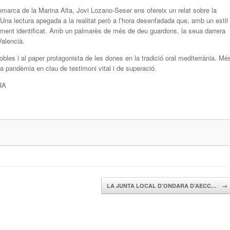
arca de la Marina Alta, Jovi Lozano-Seser ens ofereix un relat sobre la
 Una lectura apegada a la realitat però a l’hora desenfadada que, amb un estil
otalment identificat. Amb un palmarès de més de deu guardons, la seua darrera
Valencià.
obles i al paper protagonista de les dones en la tradició oral mediterrània. Mé
 la pandèmia en clau de testimoni vital i de superació.
RA
LA JUNTA LOCAL D’ONDARA D’AECC…
→