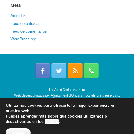
Meta
Acceder
Feed de entradas
Feed de comentarios
WordPress.org
La Veu d'Ondara © 2016
Web desenvolupada per
Ajuntament d'Ondara
. Tots els drets reservats.
Política de cookies
Utilizamos cookies para ofrecerte la mejor experiencia en
nuestra web.
Puedes aprender más sobre qué cookies utilizamos o
desactivarlas en los
ajustes
.
Aceptar