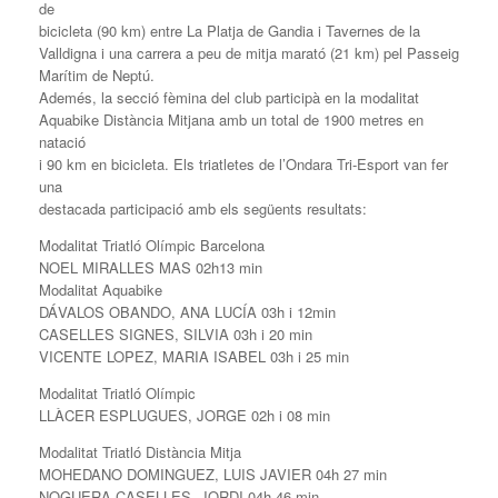
de
bicicleta (90 km) entre La Platja de Gandia i Tavernes de la
Valldigna i una carrera a peu de mitja marató (21 km) pel Passeig
Marítim de Neptú.
Ademés, la secció fèmina del club participà en la modalitat
Aquabike Distància Mitjana amb un total de 1900 metres en
natació
i 90 km en bicicleta. Els triatletes de l’Ondara Tri-Esport van fer
una
destacada participació amb els següents resultats:
Modalitat Triatló Olímpic Barcelona
NOEL MIRALLES MAS 02h13 min
Modalitat Aquabike
DÁVALOS OBANDO, ANA LUCÍA 03h i 12min
CASELLES SIGNES, SILVIA 03h i 20 min
VICENTE LOPEZ, MARIA ISABEL 03h i 25 min
Modalitat Triatló Olímpic
LLÀCER ESPLUGUES, JORGE 02h i 08 min
Modalitat Triatló Distància Mitja
MOHEDANO DOMINGUEZ, LUIS JAVIER 04h 27 min
NOGUERA CASELLES, JORDI 04h 46 min