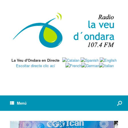
La Veu d'Ondara en Directe
Escoltar directe clic ací
Menú