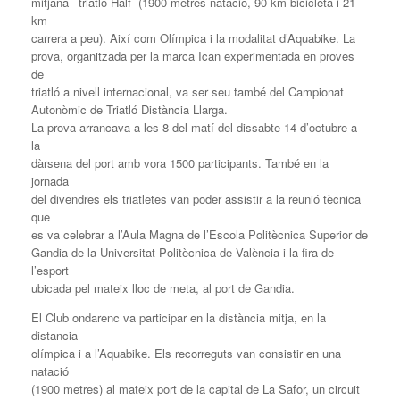
mitjana –triatló Half- (1900 metres natació, 90 km bicicleta i 21
km
carrera a peu). Així com Olímpica i la modalitat d’Aquabike. La
prova, organitzada per la marca Ican experimentada en proves
de
triatló a nivell internacional, va ser seu també del Campionat
Autonòmic de Triatló Distància Llarga.
La prova arrancava a les 8 del matí del dissabte 14 d’octubre a
la
dàrsena del port amb vora 1500 participants. També en la
jornada
del divendres els triatletes van poder assistir a la reunió tècnica
que
es va celebrar a l’Aula Magna de l’Escola Politècnica Superior de
Gandia de la Universitat Politècnica de València i la fira de
l’esport
ubicada pel mateix lloc de meta, al port de Gandia.
El Club ondarenc va participar en la distància mitja, en la
distancia
olímpica i a l’Aquabike. Els recorreguts van consistir en una
natació
(1900 metres) al mateix port de la capital de La Safor, un circuit