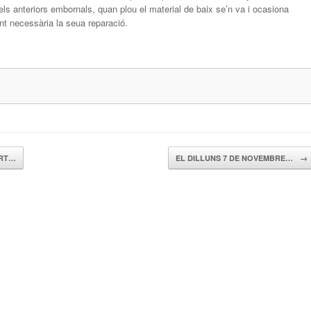
 els anteriors embornals, quan plou el material de baix se’n va i ocasiona
ent necessària la seua reparació.
ORT…
EL DILLUNS 7 DE NOVEMBRE…
→