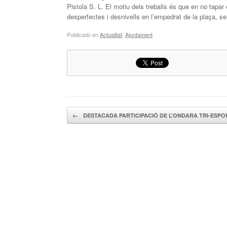
Pistola S. L. El motiu dels treballs és que en no tapar
desperfectes i desnivells en l’empedrat de la plaça, s
Publicado en
Actualitat
,
Ajuntament
.
Navegador de artículos
←
DESTACADA PARTICIPACIÓ DE L’ONDARA TRI-ESP