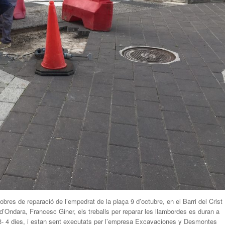
res de reparació de l’empedrat de la plaça 9 d’octubre, en el Barri del Crist
’Ondara, Francesc Giner, els treballs per reparar les llambordes es duran a
3- 4 dies, i estan sent executats per l’empresa Excavaciones y Desmontes