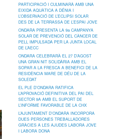
PARTICIPACIÓ I CULMINARÀ AMB UNA
EIXIDA AQUÀTICA A DÉNIA I
L’OBSERVACIÓ DE L’ECLIPSI SOLAR
DES DE LA TERRASSA DE L’ESPAI JOVE
ONDARA PRESENTA LA 9a CAMPANYA
SOLAR DE PREVENCIÓ DEL CÀNCER DE
PELL IMPULSADA PER LA JUNTA LOCAL
DE L’AECC
ONDARA CELEBRARÀ EL 27 D’AGOST
UNA GRAN NIT SOLIDÀRIA AMB EL
SOPAR A LA FRESCA A BENEFICI DE LA
RESIDÈNCIA MARE DE DÉU DE LA
SOLEDAT
EL PLE D’ONDARA RATIFICA
L’APROVACIÓ DEFINITIVA DEL PAI DEL
SECTOR 9A AMB EL SUPORT DE
L’INFORME FAVORABLE DE LA CHX
L’AJUNTAMENT D’ONDARA INCORPORA
DUES PERSONES TREBALLADORES
GRÀCIES A LES AJUDES LABORA JOVE
I LABORA DONA