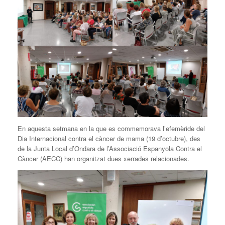
En aquesta setmana en la que es commemorava l’efemèride del
Dia Internacional contra el càncer de mama (19 d’octubre), des
de la Junta Local d’Ondara de l’Associació Espanyola Contra el
Càncer (AECC) han organitzat dues xerrades relacionades.