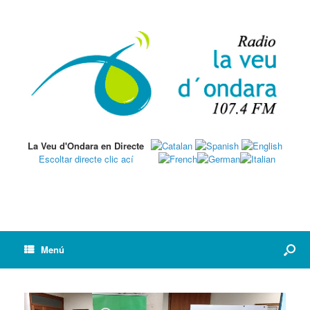
La Veu d'Ondara en Directe
Escoltar directe clic ací
Menú