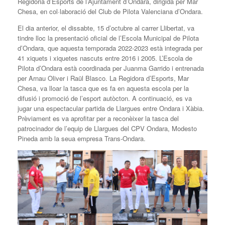
Regidoria d’Esports de l’Ajuntament d’Ondara, dirigida per Mar
Chesa, en col·laboració del Club de Pilota Valenciana d’Ondara.
El dia anterior, el dissabte, 15 d’octubre al carrer Llibertat, va
tindre lloc la presentació oficial de l’Escola Municipal de Pilota
d’Ondara, que aquesta temporada 2022-2023 està integrada per
41 xiquets i xiquetes nascuts entre 2016 i 2005. L’Escola de
Pilota d’Ondara està coordinada per Juanma Garrido i entrenada
per Arnau Oliver i Raül Blasco. La Regidora d’Esports, Mar
Chesa, va lloar la tasca que es fa en aquesta escola per la
difusió i promoció de l’esport autòcton. A continuació, es va
jugar una espectacular partida de Llargues entre Ondara i Xàbia.
Prèviament es va aprofitar per a reconèixer la tasca del
patrocinador de l’equip de Llargues del CPV Ondara, Modesto
Pineda amb la seua empresa Trans-Ondara.