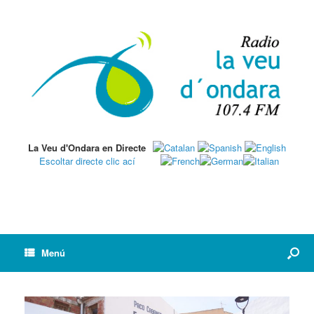
La Veu d'Ondara en Directe
Escoltar directe clic ací
Menú