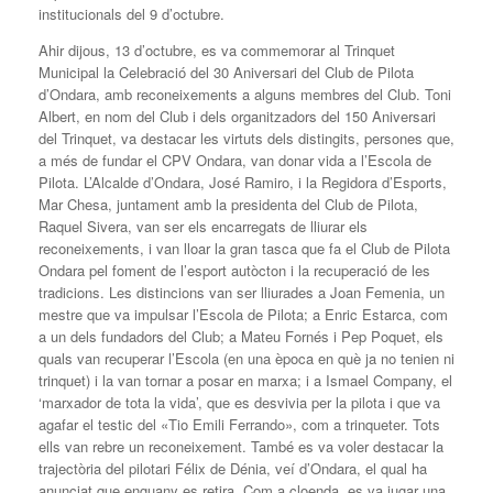
institucionals del 9 d’octubre.
Ahir dijous, 13 d’octubre, es va commemorar al Trinquet
Municipal la Celebració del 30 Aniversari del Club de Pilota
d’Ondara, amb reconeixements a alguns membres del Club. Toni
Albert, en nom del Club i dels organitzadors del 150 Aniversari
del Trinquet, va destacar les virtuts dels distingits, persones que,
a més de fundar el CPV Ondara, van donar vida a l’Escola de
Pilota. L’Alcalde d’Ondara, José Ramiro, i la Regidora d’Esports,
Mar Chesa, juntament amb la presidenta del Club de Pilota,
Raquel Sivera, van ser els encarregats de lliurar els
reconeixements, i van lloar la gran tasca que fa el Club de Pilota
Ondara pel foment de l’esport autòcton i la recuperació de les
tradicions. Les distincions van ser lliurades a Joan Femenia, un
mestre que va impulsar l’Escola de Pilota; a Enric Estarca, com
a un dels fundadors del Club; a Mateu Fornés i Pep Poquet, els
quals van recuperar l’Escola (en una època en què ja no tenien ni
trinquet) i la van tornar a posar en marxa; i a Ismael Company, el
‘marxador de tota la vida’, que es desvivia per la pilota i que va
agafar el testic del «Tio Emili Ferrando», com a trinqueter. Tots
ells van rebre un reconeixement. També es va voler destacar la
trajectòria del pilotari Félix de Dénia, veí d’Ondara, el qual ha
anunciat que enguany es retira. Com a cloenda, es va jugar una