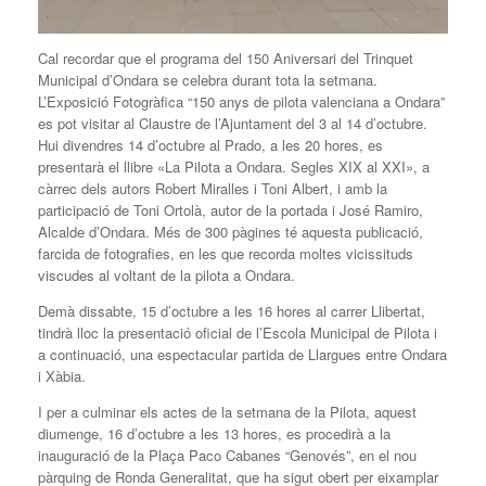
Cal recordar que el programa del 150 Aniversari del Trinquet
Municipal d’Ondara se celebra durant tota la setmana.
L’Exposició Fotogràfica “150 anys de pilota valenciana a Ondara”
es pot visitar al Claustre de l’Ajuntament del 3 al 14 d’octubre.
Hui divendres 14 d’octubre al Prado, a les 20 hores, es
presentarà el llibre «La Pilota a Ondara. Segles XIX al XXI», a
càrrec dels autors Robert Miralles i Toni Albert, i amb la
participació de Toni Ortolà, autor de la portada i José Ramiro,
Alcalde d’Ondara. Més de 300 pàgines té aquesta publicació,
farcida de fotografies, en les que recorda moltes vicissituds
viscudes al voltant de la pilota a Ondara.
Demà dissabte, 15 d’octubre a les 16 hores al carrer Llibertat,
tindrà lloc la presentació oficial de l’Escola Municipal de Pilota i
a continuació, una espectacular partida de Llargues entre Ondara
i Xàbia.
I per a culminar els actes de la setmana de la Pilota, aquest
diumenge, 16 d’octubre a les 13 hores, es procedirà a la
inauguració de la Plaça Paco Cabanes “Genovés”, en el nou
pàrquing de Ronda Generalitat, que ha sigut obert per eixamplar