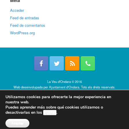
Meta
Acceder
Feed de entradas
Feed de comentarios
WordPress.org
La Veu d'Ondara © 2016
Web desenvolupada per
Ajuntament d'Ondara
. Tots els drets reservats.
Política de cookies
Utilizamos cookies para ofrecerte la mejor experiencia en
nuestra web.
Puedes aprender más sobre qué cookies utilizamos o
desactivarlas en los
ajustes
.
Aceptar