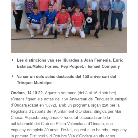
Les distincions van ser lliurades a
Joan
F
emen
i
a, Enric
Estarca,
Mateu Forn
és,
Pep Poquet,
i
Ismael Company
Va ser un dels actes destacats del 150 aniversari del
Trinquet Municipal
Ondara, 1
4
.10.22.
Aquesta setmana (del 3 al 16 d’octubre)
s’intensifiquen els actes del 150 Aniversari del Trinquet Municipal
d’Ondara (datat en 1.872), amb un programa organitzat per la
Regidoria d’Esports de l’Ajuntament d’Ondara, dirigida per Mar
Chesa. Aquesta programació ha estat elaborada amb la
col·laboració del Club de Pilota Valenciana d’Ondara, que
enguany compleix 30 anys. De fet, aquest club ha rebut enguany
la primera Distinció 9 d’Octubre Vila d’Ondara en els actes