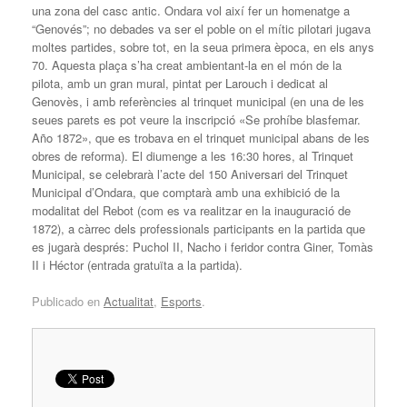
una zona del casc antic. Ondara vol així fer un homenatge a
“Genovés”; no debades va ser el poble on el mític pilotari jugava
moltes partides, sobre tot, en la seua primera època, en els anys
70. Aquesta plaça s’ha creat ambientant-la en el món de la
pilota, amb un gran mural, pintat per Larouch i dedicat al
Genovès, i amb referències al trinquet municipal (en una de les
seues parets es pot veure la inscripció «Se prohíbe blasfemar.
Año 1872», que es trobava en el trinquet municipal abans de les
obres de reforma). El diumenge a les 16:30 hores, al Trinquet
Municipal, se celebrarà l’acte del 150 Aniversari del Trinquet
Municipal d’Ondara, que comptarà amb una exhibició de la
modalitat del Rebot (com es va realitzar en la inauguració de
1872), a càrrec dels professionals participants en la partida que
es jugarà després: Puchol II, Nacho i feridor contra Giner, Tomàs
II i Héctor (entrada gratuïta a la partida).
Publicado en
Actualitat
,
Esports
.