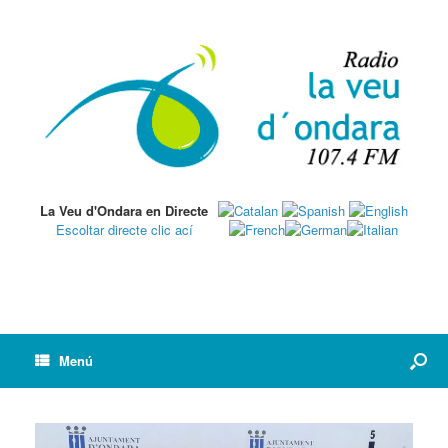
La Veu d'Ondara en Directe
Escoltar directe clic ací
Menú