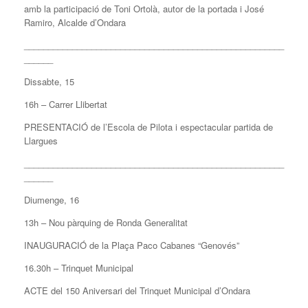
amb la participació de Toni Ortolà, autor de la portada i José
Ramiro, Alcalde d’Ondara
______________________________________________________
______
Dissabte, 15
16h – Carrer Llibertat
PRESENTACIÓ de l’Escola de Pilota i espectacular partida de
Llargues
______________________________________________________
______
Diumenge, 16
13h – Nou pàrquing de Ronda Generalitat
INAUGURACIÓ de la Plaça Paco Cabanes “Genovés”
16.30h – Trinquet Municipal
ACTE del 150 Aniversari del Trinquet Municipal d’Ondara