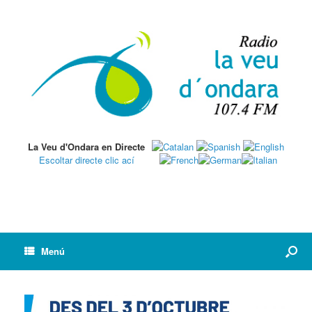
La Veu d'Ondara en Directe
Escoltar directe clic ací
Menú