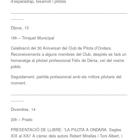
d’esparadrap, tesamoll i pilotes
______________________________________________________
______
Dijous, 13
16h – Trinquet Municipal
Celebració del 30 Aniversari del Club de Pilota d’Ondara.
Reconeixements a alguns membres del Club, després es farà un
homenatge al pilotari professional Félix de Dénia, veí del nostre
poble.
Seguidament, partida professional amb els millors pilotaris del
moment.
______________________________________________________
______
Divendres, 14
20h – Prado
PRESENTACIÓ DE LLIBRE: “LA PILOTA A ONDARA. Segles
XIX al XXI” A càrrec dels autors Robert Miralles i Toni Albert, i