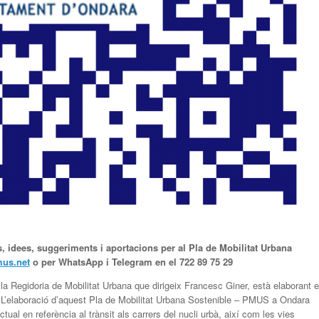
, idees, suggeriments i
aportacions per al Pla de Mobilitat Urbana
us.net
o per WhatsApp i Telegram en el 722 89 75 29
a Regidoria de Mobilitat Urbana que dirigeix Francesc Giner, està elaborant e
L’elaboració d’aquest Pla de Mobilitat Urbana Sostenible – PMUS a Ondara
tual en referència al trànsit als carrers del nucli urbà, així com les vies