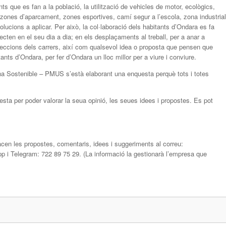
ts que es fan a la població, la utilització de vehicles de motor, ecològics,
 zones d’aparcament, zones esportives, camí segur a l’escola, zona industrial
olucions a aplicar. Per això, la col·laboració dels habitants d’Ondara es fa
ten en el seu dia a dia; en els desplaçaments al treball, per a anar a
 direccions dels carrers, així com qualsevol idea o proposta que pensen que
itants d’Ondara, per fer d’Ondara un lloc millor per a viure i conviure.
na Sostenible – PMUS s’està elaborant una enquesta perquè tots i totes
esta per poder valorar la seua opinió, les seues idees i propostes. Es pot
facen les propostes, comentaris, idees i suggeriments al correu:
 i Telegram: 722 89 75 29. (La informació la gestionarà l’empresa que