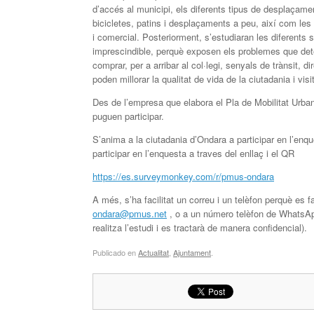
d’accés al municipi, els diferents tipus de desplaçamen
bicicletes, patins i desplaçaments a peu, així com les
i comercial. Posteriorment, s’estudiaran les diferents s
imprescindible, perquè exposen els problemes que detec
comprar, per a arribar al col·legi, senyals de trànsit,
poden millorar la qualitat de vida de la ciutadania i vis
Des de l’empresa que elabora el Pla de Mobilitat Urba
puguen participar.
S’anima a la ciutadania d’Ondara a participar en l’enqu
participar en l’enquesta a traves del enllaç i el QR
https://es.surveymonkey.com/r/pmus-ondara
A més, s’ha facilitat un correu i un telèfon perquè es 
ondara@pmus.net
, o a un número telèfon de WhatsApp
realitza l’estudi i es tractarà de manera confidencial).
Publicado en
Actualitat
,
Ajuntament
.