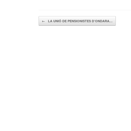
Navegador de artículos
←
LA UNIÓ DE PENSIONISTES D’ONDARA…