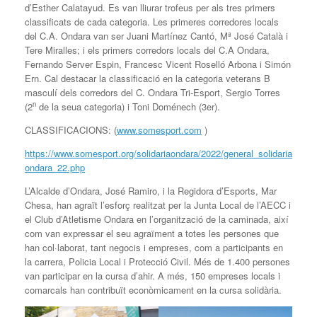
d’Esther Calatayud. Es van lliurar trofeus per als tres primers
classificats de cada categoria. Les primeres corredores locals
del C.A. Ondara van ser Juani Martínez Cantó, Mª José Català i
Tere Miralles; i els primers corredors locals del C.A Ondara,
Fernando Server Espin, Francesc Vicent Roselló Arbona i Simón
Ern. Cal destacar la classificació en la categoria veterans B
masculí dels corredors del C. Ondara Tri-Esport, Sergio Torres
n
(2
de la seua categoria) i Toni Doménech (3er).
CLASSIFICACIONS: (
www.somesport.com
)
https://www.somesport.org/solidariaondara/2022/general_solidaria
ondara_22.php
L’Alcalde d’Ondara, José Ramiro, i la Regidora d’Esports, Mar
Chesa, han agraït l’esforç realitzat per la Junta Local de l’AECC i
el Club d’Atletisme Ondara en l’organització de la caminada, així
com van expressar el seu agraïment a totes les persones que
han col·laborat, tant negocis i empreses, com a participants en
la carrera, Policia Local i Protecció Civil. Més de 1.400 persones
van participar en la cursa d’ahir. A més, 150 empreses locals i
comarcals han contribuït econòmicament en la cursa solidària.