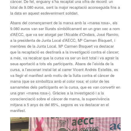
càncer. De fet, enguany s’ha recaptat una xifra de rècord: un
total de 9.080 euros, sent la major recaptació aconseguida fins a
la data en aquest esdeveniment solidari.
Abans del començament de la marxa amb la «marea rosa», els
9.080 euros van ser lliurats simbòlicament en un gran xec a nom
d’AECC, que va ser atorgat per l’Alcalde d’Ondara, José Ramiro,
a la presidenta de Junta Local d’AECC, Mª Carmen Bisquert, i
membres de la Junta Local. Mª Carmen Bisquert va destacar
que la recaptació es destinarà a la investigació contra el càncer;
a més, va recalcar que la cursa va ser un èxit total i va agrair la
seua aportació a tots els participants. Abans de l’eixida de la
cursa, a l’escenari instal·lat al carrer Vicent Andrés Estellés, es
va llegir el manifest amb motiu de la lluita contra el càncer de
mama (que se simbolitza amb el color rosa; el color de les
samarretes dels participants en la cursa, que es van convertir en
una gran «marea rosa»). Gràcies a la investigació i a la
conscienciació sobre el càncer de mama, la supervivència
mitjana a 5 anys és del 85%, segons es va destacar en el
manifest.