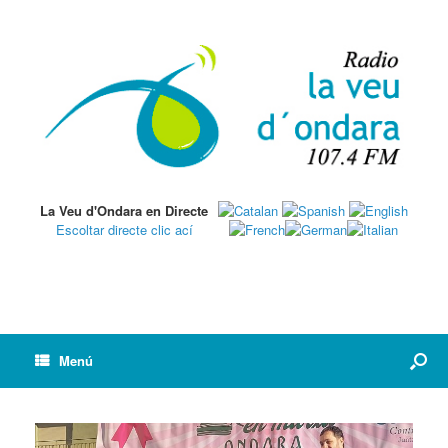
La Veu d'Ondara en Directe
Escoltar directe clic ací
Menú