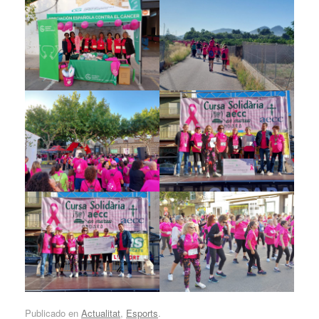
Publicado en
Actualitat
,
Esports
.