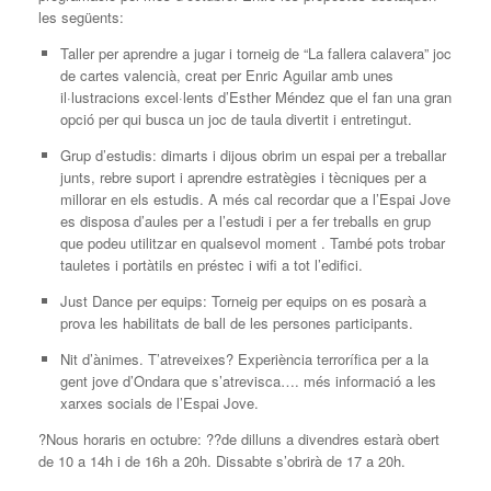
les següents:
Taller per aprendre a jugar i torneig de “La fallera calavera” joc
de cartes valencià, creat per Enric Aguilar amb unes
il·lustracions excel·lents d’Esther Méndez que el fan una gran
opció per qui busca un joc de taula divertit i entretingut.
Grup d’estudis: dimarts i dijous obrim un espai per a treballar
junts, rebre suport i aprendre estratègies i tècniques per a
millorar en els estudis. A més cal recordar que a l’Espai Jove
es disposa d’aules per a l’estudi i per a fer treballs en grup
que podeu utilitzar en qualsevol moment . També pots trobar
tauletes i portàtils en préstec i wifi a tot l’edifici.
Just Dance per equips: Torneig per equips on es posarà a
prova les habilitats de ball de les persones participants.
Nit d’ànimes. T’atreveixes? Experiència terrorífica per a la
gent jove d’Ondara que s’atrevisca…. més informació a les
xarxes socials de l’Espai Jove.
?️Nous horaris en octubre: ??‍de dilluns a divendres estarà obert
de 10 a 14h i de 16h a 20h. Dissabte s’obrirà de 17 a 20h.