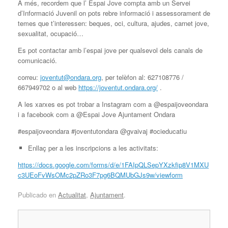
A més, recordem que l’ Espai Jove compta amb un Servei
d’Informació Juvenil on pots rebre informació i assessorament de
temes que t’interessen: beques, oci, cultura, ajudes, carnet jove,
sexualitat, ocupació…
Es pot contactar amb l’espai jove per qualsevol dels canals de
comunicació.
correu:
joventut@ondara.org
, per telèfon al: 627108776 /
667949702 o al web
https://joventut.ondara.org/
.
A les xarxes es pot trobar a Instagram com a @espaijoveondara
i a facebook com a @Espai Jove Ajuntament Ondara
#espaijoveondara #joventutondara @gvaivaj #ocieducatiu
Enllaç per a les inscripcions a les activitats:
https://docs.google.com/forms/d/e/1FAIpQLSepYXzkfip8V1MXU
c3UEoFvWsOMc2pZRo3F7pg6BQMUbGJs9w/viewform
Publicado en
Actualitat
,
Ajuntament
.