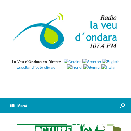
La Veu d'Ondara en Directe
Escoltar directe clic ací
Menú