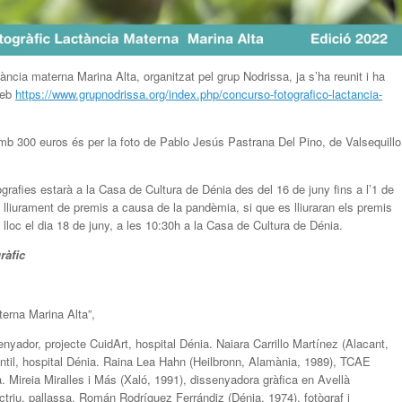
ctància materna Marina Alta, organitzat pel grup Nodrissa, ja s’ha reunit i ha
web
https://www.grupnodrissa.org/index.php/concurso-fotografico-lactancia-
amb 300 euros és per la foto de Pablo Jesús Pastrana Del Pino, de Valsequillo
ografies estarà a la Casa de Cultura de Dénia des del 16 de juny fins a l’1 de
 lliurament de premis a causa de la pandèmia, si que es lliuraran els premis
lloc el dia 18 de juny, a les 10:30h a la Casa de Cultura de Dénia.
ràfic
erna Marina Alta”,
nyador, projecte CuidArt, hospital Dénia. Naiara Carrillo Martínez (Alacant,
antil, hospital Dénia. Raina Lea Hahn (Heilbronn, Alamània, 1989), TCAE
. Mireia Miralles i Más (Xaló, 1991), dissenyadora gràfica en Avellà
triu, pallassa. Román Rodríguez Ferrándiz (Dénia, 1974), fotògraf i