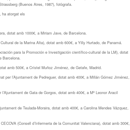
 Strassberg (Buenos Aires, 1987), fotògrafa.
, ha atorgat els
bera, dotat amb 1000€, a Miriam Jave, de Barcelona.
ltural de la Marina Alta), dotat amb 600€, a Yilly Hurtado, de Panamá.
ciación para la Promoción e Investigación científico-cultural de la LM), dotat
e Barcelona.
 dotat amb 500€, a Crístel Muñoz Jiménez, de Getafe, Madrid.
cinat per l’Ajuntament de Pedreguer, dotat amb 400€, a Millán Gómez Jiménez,
per l’Ajuntament de Gata de Gorgos, dotat amb 400€, a Mª Leonor Aracil
er l’Ajuntament de Teulada-Moraira, dotat amb 400€, a Carolina Mendes Vázquez,
l CECOVA (Consell d’Infermeria de la Comunitat Valenciana), dotat amb 300€,