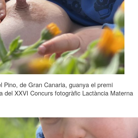
l Pino, de Gran Canaria, guanya el premi
ra del XXVI Concurs fotogràfic Lactància Materna