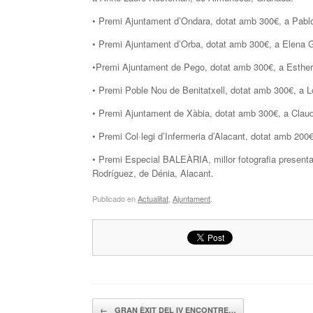
• Premi Ajuntament d’Ondara, dotat amb 300€, a Pablo
• Premi Ajuntament d’Orba, dotat amb 300€, a Elena Ga
•Premi Ajuntament de Pego, dotat amb 300€, a Esther 
• Premi Poble Nou de Benitatxell, dotat amb 300€, a L
• Premi Ajuntament de Xàbia, dotat amb 300€, a Claudi
• Premi Col·legi d’Infermeria d’Alacant, dotat amb 200
• Premi Especial BALEÀRIA, millor fotografia presenta
Rodríguez, de Dénia, Alacant.
Publicado en
Actualitat
,
Ajuntament
.
Navegador de artículos
←
GRAN ÈXIT DEL IV ENCONTRE…