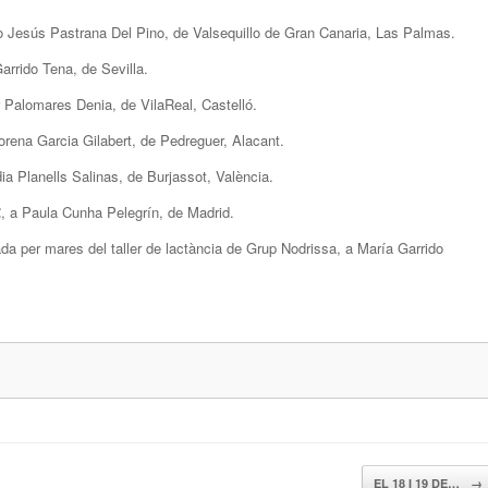
 Jesús Pastrana Del Pino, de Valsequillo de Gran Canaria, Las Palmas.
rrido Tena, de Sevilla.
Palomares Denia, de VilaReal, Castelló.
orena Garcia Gilabert, de Pedreguer, Alacant.
a Planells Salinas, de Burjassot, València.
€, a Paula Cunha Pelegrín, de Madrid.
da per mares del taller de lactància de Grup Nodrissa, a María Garrido
EL 18 I 19 DE…
→