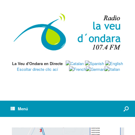
La Veu d'Ondara en Directe
Escoltar directe clic ací
Menú