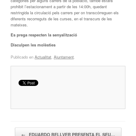
categories per alguns carrers de la població, també estarà
prohibit l’estacionament a partir de les 14:00h, quedant
restringida la circulació pels carrers per on transcórreguen els
diferents recorreguts de les curses, en el transcurs de les
mateixes.
Es prega respecten la senyalització
Disculpen les molèsties
Publicado en
Actualitat
,
Ajuntament
.
Navegador de artículos
←
EDUARDO BELLVER PRESENTA EL SEU…