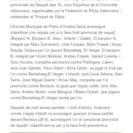
provincials de Raspall dels XL Jocs Esportius de la Comunitat
Valenciana, organitzades per la Federació de Pilota Valenciana, i
celebrades al Trinquet de Xàbia.
L’Escola Municipal de Pilota d’Ondara havia aconseguit
classificar cinc equips per a la fase final provincial de raspall
(Benjamí A, Benjamí B, Aleví, Infantil, i Cadet). El benjamí A,
integrat per Marc Domènech, Unai Forqués, Martí Frasés i Arnau
Boluda, lluitava per l’or davant Beniarbeig -El Verger. El benjamí
B, integrat per Vicent Molines, Andreu Frasés, Gerard Lorente, i
Guiu Vizuete, competia pel bronze contra Pedreguer. L’aleví,
amb Joan Garrido, Paco Salort i Alma Contrí, va jugar la final per
l’or contra Beniarbeig-El Verger. L’infantil, amb Uxue Arbona, Dani
Serra, José Miguel Sastre i Arnau Mas, competia per l’or
provincial contra Benissa; al igual que l’equip cadet, amb Àlex
Serra, Andreu Mullor, José Mengual i Mateu Guitart, que jugava
contra Beniarbeig-El Verger també per l’or.
Després de molt bones partides, i molt d’esforç, finalment,
només l’equip infantil va aconseguir guanyar la seua partida
davant Benissa (25-5), aconseguint l’or al campionat provincial
de raspall i classificant-se per a la fase final autonòmica.