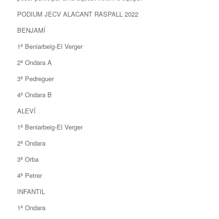
PODIUM JECV ALACANT RASPALL 2022
BENJAMÍ
1ª Beniarbeig-El Verger
2ª Ondara A
3ª Pedreguer
4ª Ondara B
ALEVÍ
1ª Beniarbeig-El Verger
2ª Ondara
3ª Orba
4ª Petrer
INFANTIL
1ª Ondara