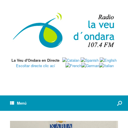
La Veu d'Ondara en Directe
Escoltar directe clic ací
Menú