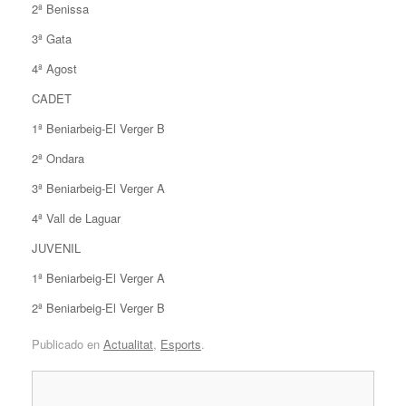
2ª Benissa
3ª Gata
4ª Agost
CADET
1ª Beniarbeig-El Verger B
2ª Ondara
3ª Beniarbeig-El Verger A
4ª Vall de Laguar
JUVENIL
1ª Beniarbeig-El Verger A
2ª Beniarbeig-El Verger B
Publicado en
Actualitat
,
Esports
.