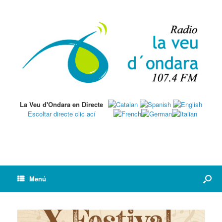
La Veu d'Ondara en Directe
Escoltar directe clic ací
Menú