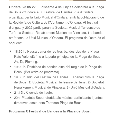
Ondara, 23.05.22.
El dissabte 4 de juny se celebrarà a la Plaça
de Bous d’Ondara el X Festival de Bandes Vila d’Ondara,
organitzat per la Unió Musical d’Ondara, amb la col·laboració de
la Regidoria de Cultura de l’Ajuntament d’Ondara. Al festival
d’enguany 2022 participaran la Societat Musical Turisense de
Turís, la Societat Renaixement Musical de Vinalesa, i la banda
amfitriona, la Unió Musical d’Ondara. El programa de l’acte és el
següent:
18:30 h. Passa carrer de les tres bandes des de la Plaça
País Valencià fins a la porta principal de la Plaça de Bous.
Av, Dr, Fleming.
19:00 h. Desfilada de bandes dins del rotgle de la Plaça de
Bous. (Per ordre de programa).
19.30 h. Inici del Festival de Bandes. Escenari dins la Plaça
de Bous. 1) Societat Musical Turisense de Turís. 2) Societat
Renaixement Musical de Vinalesa. 3) Unió Musical d’Ondara.
21:15h. Cloenda de l’acte.
22h. Picadeta-Sopar oferida als músics participants i juntes
directives assistents Terrassa Plaça de Bous.
Programa X Festival de Bandes a la Plaça de Bous: