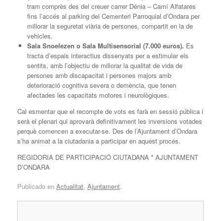
tram comprès des del creuer carrer Dénia – Camí Alfatares
fins l’accés al parking del Cementeri Parroquial d’Ondara per
millorar la seguretat viària de persones, compartit en la de
vehicles.
Sala Snoelezen o Sala Multisensorial
(7.000 euros)
.
Es
tracta d’espais interactius dissenyats per a estimular els
sentits, amb l’objectiu de millorar la qualitat de vida de
persones amb discapacitat i persones majors amb
deterioració cognitiva severa o demència, que tenen
afectades les capacitats motores i neurològiques.
Cal esmentar que el recompte de vots es farà en sessió pública i
serà el plenari qui aprovarà definitivament les inversions votades
perquè comencen a executar-se. Des de l’Ajuntament d’Ondara
s’ha animat a la ciutadania a participar en aquest procés.
REGIDORIA DE PARTICIPACIÓ CIUTADANA * AJUNTAMENT
D’ONDARA
Publicado en
Actualitat
,
Ajuntament
.