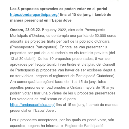
Les 8 propostes aprovades es poden votar en el portal
https://ondaraparticipa.org/
fins al 15 de juny, i també de
manera presencial en l’Espai Jove
Ondara, 23.05.22.
Enguany 2022, dins dels Pressuposts
Municipals d’Ondara, es contempla una partida de 50.000 euros
adscrita als projectes triats per part de la població d’Ondara
(Pressupostos Participatius). En total es van presentar 10
propostes per part de la ciutadania en els terminis prevists (del
13 al 30 d’abril). De les 10 propostes presentades, 8 van ser
aprovades per l’equip tècnic i van tindre el vistiplau del Consell
de Participació (2 propostes van haver de ser excloses degut a
no ser viables, segons el reglament de Participació Ciutadana).
Ara començarà la següent fase: de l’1 al 15 de juny, totes
aquelles persones empadronades a Ondara majors de 16 anys
podran votar i triar una o vàries de les 8 propostes presentades.
Les votacions es realitzaran en el portal
https://ondaraparticipa.org/
fins al 15 de juny, i també de manera
presencial en l’Espai Jove .
Les 8 propostes acceptades, per las quals es podrà votar, són
aquestes, segons ha informat el Regidor de Participació