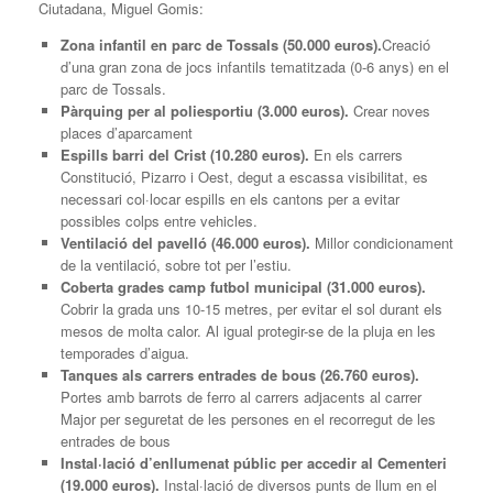
Ciutadana, Miguel Gomis:
Zona infantil en parc de Tossals
(50.000 euros)
.
Creació
d’una gran zona de jocs infantils tematitzada (0-6 anys) en el
parc de Tossals.
Pàrquing per al poliesportiu
(3.000 euros)
.
Crear noves
places d’aparcament
Espills barri del Crist
(10.280 euros)
.
En els carrers
Constitució, Pizarro i Oest, degut a escassa visibilitat, es
necessari col·locar espills en els cantons per a evitar
possibles colps entre vehicles.
Ventilació del pavelló
(46.000 euros)
.
Millor condicionament
de la ventilació, sobre tot per l’estiu.
Coberta grades camp futbol municipal
(31.000 euros)
.
Cobrir la grada uns 10-15 metres, per evitar el sol durant els
mesos de molta calor. Al igual protegir-se de la pluja en les
temporades d’aigua.
Tanques als carrers entrades de bous
(26.760 euros)
.
Portes amb barrots de ferro al carrers adjacents al carrer
Major per seguretat de les persones en el recorregut de les
entrades de bous
Instal·lació d’enllumenat públic per accedir al Cementeri
(19.000 euros)
.
Instal·lació de diversos punts de llum en el