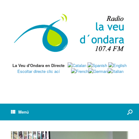
La Veu d'Ondara en Directe
Escoltar directe clic ací
Menú