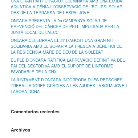
UNA GRAN PARTICIPACIÓ I CULMINARÀ AMB UNA EIXIDA
AQUÀTICA A DÉNIA I L’OBSERVACIÓ DE L’ECLIPSI SOLAR
DES DE LA TERRASSA DE L’ESPAI JOVE
ONDARA PRESENTA LA 9a CAMPANYA SOLAR DE
PREVENCIÓ DEL CÀNCER DE PELL IMPULSADA PER LA
JUNTA LOCAL DE L’AECC
ONDARA CELEBRARÀ EL 27 D’AGOST UNA GRAN NIT
SOLIDÀRIA AMB EL SOPAR A LA FRESCA A BENEFICI DE
LA RESIDÈNCIA MARE DE DÉU DE LA SOLEDAT
EL PLE D’ONDARA RATIFICA L’APROVACIÓ DEFINITIVA DEL
PAI DEL SECTOR 9A AMB EL SUPORT DE L’INFORME
FAVORABLE DE LA CHX
L’AJUNTAMENT D’ONDARA INCORPORA DUES PERSONES
TREBALLADORES GRÀCIES A LES AJUDES LABORA JOVE I
LABORA DONA
Comentarios recientes
Archivos