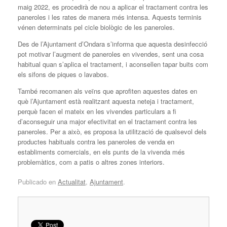
maig 2022, es procedirà de nou a aplicar el tractament contra les
paneroles i les rates de manera més intensa. Aquests terminis
vénen determinats pel cicle biològic de les paneroles.
Des de l’Ajuntament d’Ondara s’informa que aquesta desinfecció
pot motivar l’augment de paneroles en vivendes, sent una cosa
habitual quan s’aplica el tractament, i aconsellen tapar buits com
els sifons de piques o lavabos.
També recomanen als veïns que aprofiten aquestes dates en
què l’Ajuntament està realitzant aquesta neteja i tractament,
perquè facen el mateix en les vivendes particulars a fi
d’aconseguir una major efectivitat en el tractament contra les
paneroles. Per a això, es proposa la utilització de qualsevol dels
productes habituals contra les paneroles de venda en
establiments comercials, en els punts de la vivenda més
problemàtics, com a patis o altres zones interiors.
Publicado en
Actualitat
,
Ajuntament
.