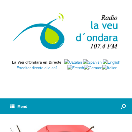
La Veu d'Ondara en Directe
Escoltar directe clic ací
Menú