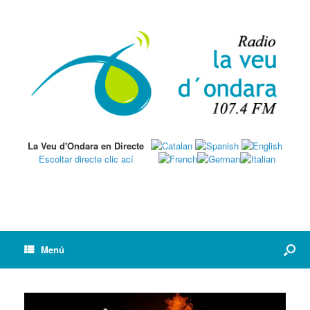
La Veu d'Ondara en Directe
Escoltar directe clic ací
Menú