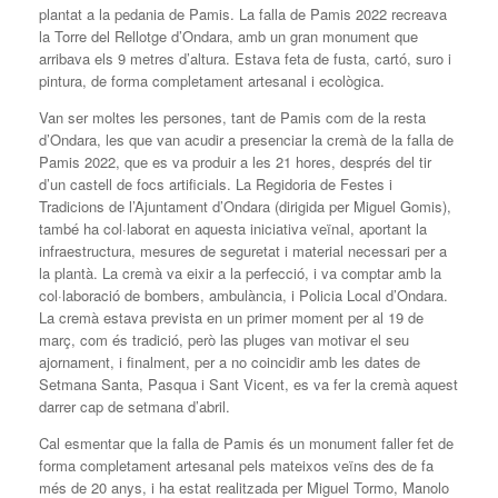
plantat a la pedania de Pamis. La falla de Pamis 2022 recreava
la Torre del Rellotge d’Ondara, amb un gran monument que
arribava els 9 metres d’altura. Estava feta de fusta, cartó, suro i
pintura, de forma completament artesanal i ecològica.
Van ser moltes les persones, tant de Pamis com de la resta
d’Ondara, les que van acudir a presenciar la cremà de la falla de
Pamis 2022, que es va produir a les 21 hores, després del tir
d’un castell de focs artificials. La Regidoria de Festes i
Tradicions de l’Ajuntament d’Ondara (dirigida per Miguel Gomis),
també ha col·laborat en aquesta iniciativa veïnal, aportant la
infraestructura, mesures de seguretat i material necessari per a
la plantà. La cremà va eixir a la perfecció, i va comptar amb la
col·laboració de bombers, ambulància, i Policia Local d’Ondara.
La cremà estava prevista en un primer moment per al 19 de
març, com és tradició, però las pluges van motivar el seu
ajornament, i finalment, per a no coincidir amb les dates de
Setmana Santa, Pasqua i Sant Vicent, es va fer la cremà aquest
darrer cap de setmana d’abril.
Cal esmentar que la falla de Pamis és un monument faller fet de
forma completament artesanal pels mateixos veïns des de fa
més de 20 anys, i ha estat realitzada per Miguel Tormo, Manolo