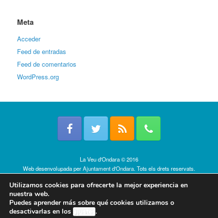
Meta
Acceder
Feed de entradas
Feed de comentarios
WordPress.org
La Veu d'Ondara © 2016
Web desenvolupada per
Ajuntament d'Ondara
. Tots els drets reservats.
Política de cookies
Utilizamos cookies para ofrecerte la mejor experiencia en
nuestra web.
Puedes aprender más sobre qué cookies utilizamos o
desactivarlas en los
ajustes
.