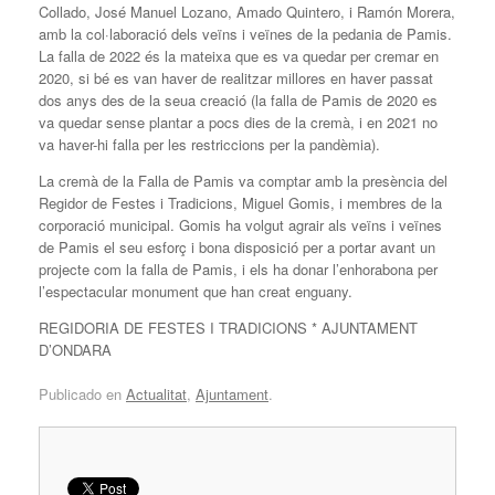
Collado, José Manuel Lozano, Amado Quintero, i Ramón Morera,
amb la col·laboració dels veïns i veïnes de la pedania de Pamis.
La falla de 2022 és la mateixa que es va quedar per cremar en
2020, si bé es van haver de realitzar millores en haver passat
dos anys des de la seua creació (la falla de Pamis de 2020 es
va quedar sense plantar a pocs dies de la cremà, i en 2021 no
va haver-hi falla per les restriccions per la pandèmia).
La cremà de la Falla de Pamis va comptar amb la presència del
Regidor de Festes i Tradicions, Miguel Gomis, i membres de la
corporació municipal. Gomis ha volgut agrair als veïns i veïnes
de Pamis el seu esforç i bona disposició per a portar avant un
projecte com la falla de Pamis, i els ha donar l’enhorabona per
l’espectacular monument que han creat enguany.
REGIDORIA DE FESTES I TRADICIONS * AJUNTAMENT
D’ONDARA
Publicado en
Actualitat
,
Ajuntament
.